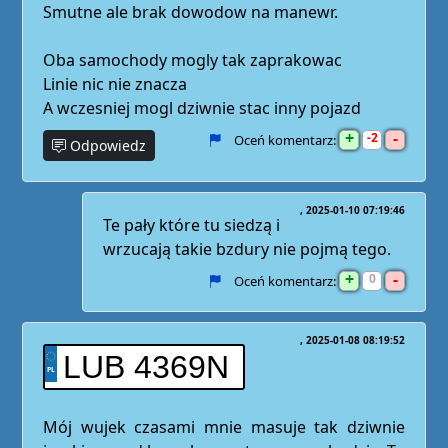
Smutne ale brak dowodow na manewr.
Oba samochody mogly tak zaprakowac
Linie nic nie znacza
A wczesniej mogl dziwnie stac inny pojazd
+
-
2
Oceń komentarz:
Odpowiedz
2025-01-10 07:19:46
Te pały które tu siedzą i
wrzucają takie bzdury nie pojmą tego.
+
-
0
Oceń komentarz:
2025-01-08 08:19:52
LUB 4369N
Mój wujek czasami mnie masuje tak dziwnie