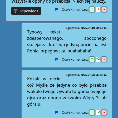
Wszystkie opony do przebicia. Niech się nauczy.
+
-
4
Oceń komentarz:
Odpowiedz
Agnieszka
2025-01-10 00:03:14
Typowy tekst
zdesperowanego, spoconego
stulejarza, którego jedyną pociechą jest
Ronia Jotpegowska. buahahaha!
+
-
2
Oceń komentarz:
Agnieszka
2025-01-08 06:23:12
Kozak w necie
co? Myślę że jedyne co było przebite
wokoło twego żywota to guma twojego
ojca oraz opona w twoim Wigry 3 lub
góralu.
+
-
2
Oceń komentarz: