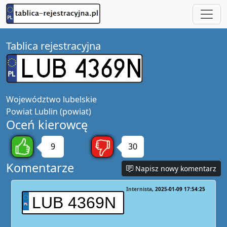
Tablica rejestracyjna
Województwo
lubelskie
Powiat
Lublin (powiat)
Oceń kierowcę
9
30
Komentarze
Napisz nowy komentarz
Internista
2025-01-09 17:54:25
LUB 4369N