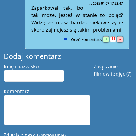
.
2025-01-07 17:22:47
Zaparkował tak, bo
tak moze. Jesteś w stanie to pojąć?
Widzę że masz bardzo ciekawe życie
skoro zajmujesz się takimi problemami
+
-
11
Oceń komentarz:
Dodaj komentarz
Imię i nazwisko
Załączanie
filmów i zdjęć (?)
Komentarz
Zdjęcia z dysku
(opcjonalnie)