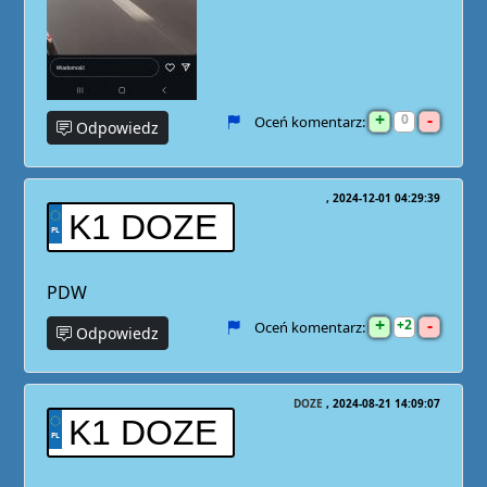
+
-
0
Oceń komentarz:
Odpowiedz
2024-12-01 04:29:39
K1 DOZE
PDW
+
-
2
Oceń komentarz:
Odpowiedz
DOZE
2024-08-21 14:09:07
K1 DOZE