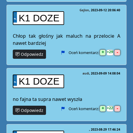
Gejlon
2023-09-12 20:06:40
K1 DOZE
Chłop tak głośny jak maluch na przelocie A
nawet bardziej
+
-
29
Oceń komentarz:
Odpowiedz
audi
2023-09-09 14:08:04
K1 DOZE
no fajna ta supra nawet wyszła
+
-
22
Oceń komentarz:
Odpowiedz
2023-08-29 17:46:24