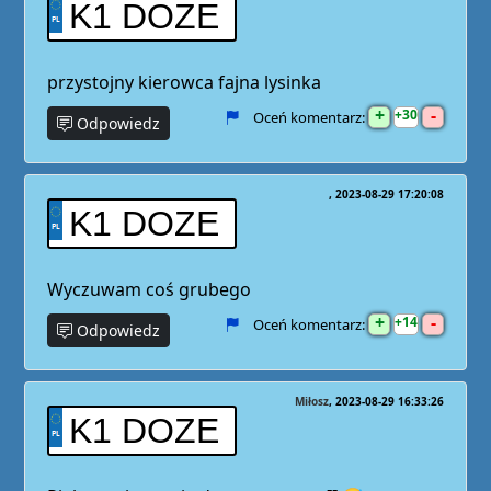
K1 DOZE
przystojny kierowca fajna lysinka
+
-
30
Oceń komentarz:
Odpowiedz
2023-08-29 17:20:08
K1 DOZE
Wyczuwam coś grubego
+
-
14
Oceń komentarz:
Odpowiedz
Miłosz
2023-08-29 16:33:26
K1 DOZE