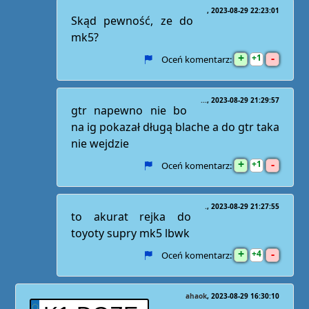
2023-08-29 22:23:01
Skąd pewność, ze do
mk5?
+
-
1
Oceń komentarz:
...
2023-08-29 21:29:57
gtr napewno nie bo
na ig pokazał długą blache a do gtr taka
nie wejdzie
+
-
1
Oceń komentarz:
.
2023-08-29 21:27:55
to akurat rejka do
toyoty supry mk5 lbwk
+
-
4
Oceń komentarz:
ahaok
2023-08-29 16:30:10