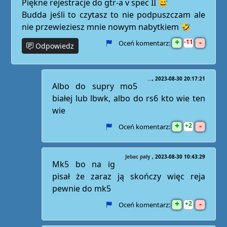
Piękne rejestracje do gtr-a v spec II 😅
Budda jeśli to czytasz to nie podpuszczam ale
nie przewieziesz mnie nowym nabytkiem 🤣
+
-
11
Oceń komentarz:
Odpowiedz
...
2023-08-30 20:17:21
Albo do supry mo5
białej lub lbwk, albo do rs6 kto wie ten
wie
+
-
2
Oceń komentarz:
Jebac pały
2023-08-30 10:43:29
Mk5 bo na ig
pisał że zaraz ją skończy więc reja
pewnie do mk5
+
-
2
Oceń komentarz: