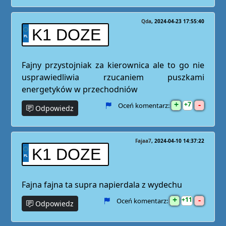
Qda
2024-04-23 17:55:40
K1 DOZE
Fajny przystojniak za kierownica ale to go nie
usprawiedliwia rzucaniem puszkami
energetyków w przechodniów
+
-
7
Oceń komentarz:
Odpowiedz
Fajaa7
2024-04-10 14:37:22
K1 DOZE
Fajna fajna ta supra napierdala z wydechu
+
-
11
Oceń komentarz:
Odpowiedz