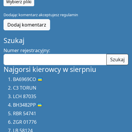
Wybierz pliki
Dodając komentarz akceptujesz
regulamin
Dodaj komentarz
Szukaj
Numer rejestracyjny:
Szukaj
Najgorsi kierowcy w sierpniu
BA6969CO
C3 TORUN
LCH 87035
BH3482PP
RBR 54741
ZGR 01776
LB 58124