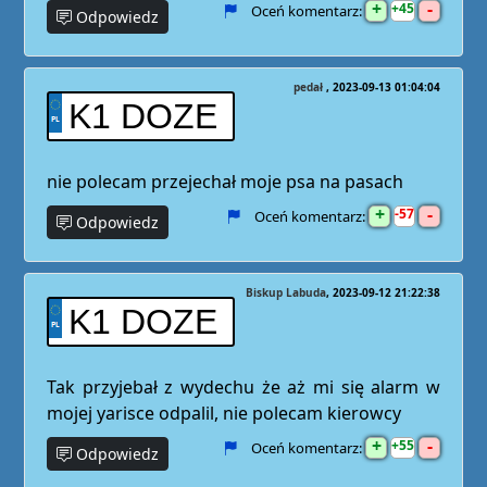
+
-
45
Oceń komentarz:
Odpowiedz
pedał
2023-09-13 01:04:04
K1 DOZE
nie polecam przejechał moje psa na pasach
+
-
57
Oceń komentarz:
Odpowiedz
Biskup Labuda
2023-09-12 21:22:38
K1 DOZE
Tak przyjebał z wydechu że aż mi się alarm w
mojej yarisce odpalil, nie polecam kierowcy
+
-
55
Oceń komentarz:
Odpowiedz