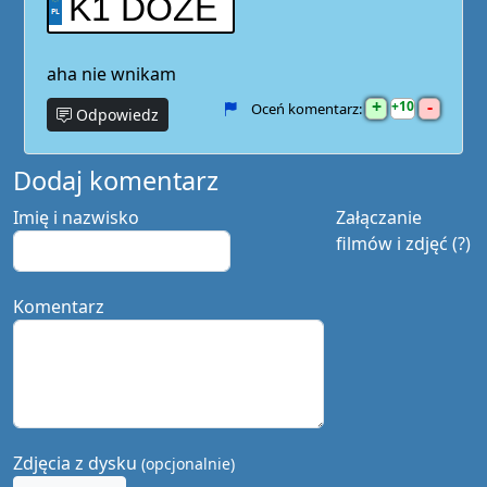
K1 DOZE
aha nie wnikam
+
-
10
Oceń komentarz:
Odpowiedz
Dodaj komentarz
Imię i nazwisko
Załączanie
filmów i zdjęć (?)
Komentarz
Zdjęcia z dysku
(opcjonalnie)