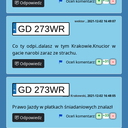
+
-
15
Oceń komentarz:
Odpowiedz
wektor
2021-12-02 16:49:07
GD 273WR
Co ty odpi..dalasz w tym Krakowie.Knucior w
gacie narobi zaraz ze strachu.
+
-
31
Oceń komentarz:
Odpowiedz
GD 273WR
Knut Krakowski
2021-12-02 16:48:05
Prawo Jazdy w płatkach śniadaniowych znalazł
+
-
33
Oceń komentarz:
Odpowiedz