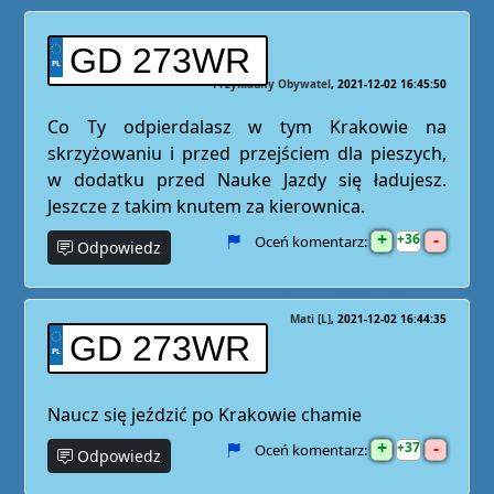
GD 273WR
Przykładny Obywatel
2021-12-02 16:45:50
Co Ty odpierdalasz w tym Krakowie na
skrzyżowaniu i przed przejściem dla pieszych,
w dodatku przed Nauke Jazdy się ładujesz.
Jeszcze z takim knutem za kierownica.
+
-
36
Oceń komentarz:
Odpowiedz
Mati [L]
2021-12-02 16:44:35
GD 273WR
Naucz się jeździć po Krakowie chamie
+
-
37
Oceń komentarz:
Odpowiedz