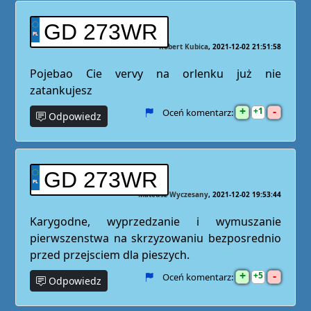
GD 273WR
Robert Kubica
2021-12-02 21:51:58
Pojebao Cie vervy na orlenku już nie
zatankujesz
+
-
1
Oceń komentarz:
Odpowiedz
GD 273WR
Mateusz Wyczesany
2021-12-02 19:53:44
Karygodne, wyprzedzanie i wymuszanie
pierwszenstwa na skrzyzowaniu bezposrednio
przed przejsciem dla pieszych.
+
-
5
Oceń komentarz:
Odpowiedz