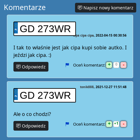
Komentarze
Napisz nowy komentarz
GD 273WR
cipa cipa cipa
2022-04-15 00:30:56
I tak to właśnie jest jak cipa kupi sobie autko. I
jeździ jak cipa. :)
+
-
0
Oceń komentarz:
Odpowiedz
tonik888
2021-12-27 11:51:48
GD 273WR
Ale o co chodzi?
+
-
1
Oceń komentarz:
Odpowiedz