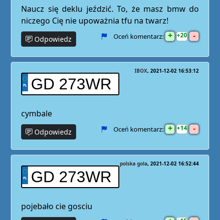
Naucz się deklu jeździć. To, że masz bmw do
niczego Cię nie upoważnia tfu na twarz!
+
-
20
Oceń komentarz:
Odpowiedz
IBOX
2021-12-02 16:53:12
GD 273WR
cymbale
+
-
14
Oceń komentarz:
Odpowiedz
polska gola
2021-12-02 16:52:44
GD 273WR
pojebało cie gosciu