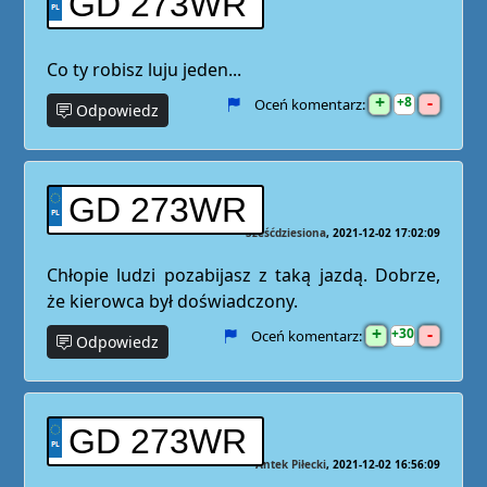
GD 273WR
Co ty robisz luju jeden...
+
-
8
Oceń komentarz:
Odpowiedz
GD 273WR
Sześćdziesiona
2021-12-02 17:02:09
Chłopie ludzi pozabijasz z taką jazdą. Dobrze,
że kierowca był doświadczony.
+
-
30
Oceń komentarz:
Odpowiedz
GD 273WR
Antek Piłecki
2021-12-02 16:56:09