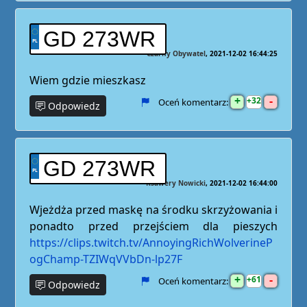
GD 273WR
Czarny Obywatel
2021-12-02 16:44:25
Wiem gdzie mieszkasz
+
-
32
Oceń komentarz:
Odpowiedz
GD 273WR
Ksawery Nowicki
2021-12-02 16:44:00
Wjeżdża przed maskę na środku skrzyżowania i
ponadto przed przejściem dla pieszych
https://clips.twitch.tv/AnnoyingRichWolverineP
ogChamp-TZIWqVVbDn-lp27F
+
-
61
Oceń komentarz:
Odpowiedz