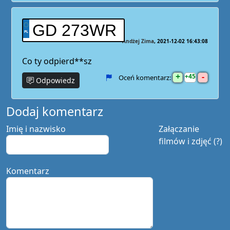
GD 273WR
Andżej Zima
2021-12-02 16:43:08
Co ty odpierd**sz
+
-
45
Oceń komentarz:
Odpowiedz
Dodaj komentarz
Imię i nazwisko
Załączanie
filmów i zdjęć (?)
Komentarz