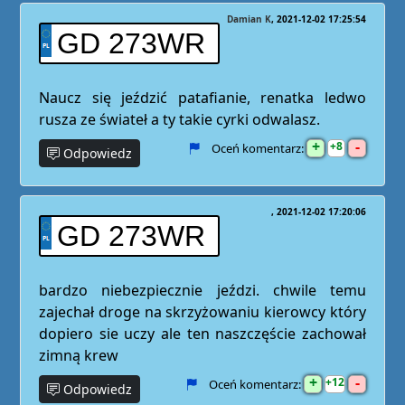
Damian K
2021-12-02 17:25:54
GD 273WR
Naucz się jeździć patafianie, renatka ledwo
rusza ze świateł a ty takie cyrki odwalasz.
+
-
8
Oceń komentarz:
Odpowiedz
2021-12-02 17:20:06
GD 273WR
bardzo niebezpiecznie jeździ. chwile temu
zajechał droge na skrzyżowaniu kierowcy który
dopiero sie uczy ale ten naszczęście zachował
zimną krew
+
-
12
Oceń komentarz:
Odpowiedz