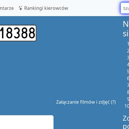
tarze
Rankingi kierowców
N
s
Załączanie filmów i zdjęć (?)
Z
p