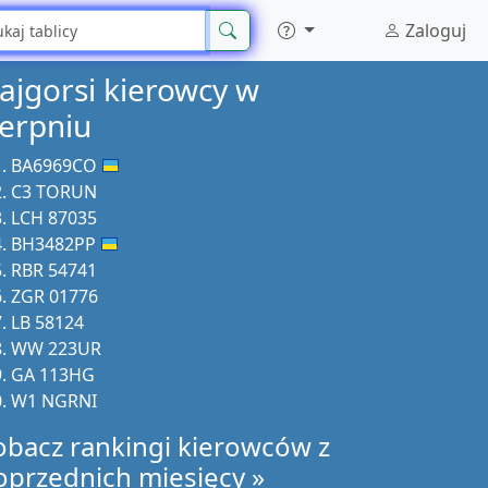
Zaloguj
ajgorsi kierowcy w
ierpniu
BA6969CO
C3 TORUN
LCH 87035
BH3482PP
RBR 54741
ZGR 01776
LB 58124
WW 223UR
GA 113HG
W1 NGRNI
obacz rankingi kierowców z
oprzednich miesięcy »