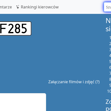
tarze
Rankingi kierowców
N
s
Załączanie filmów i zdjęć (?)
Z
p