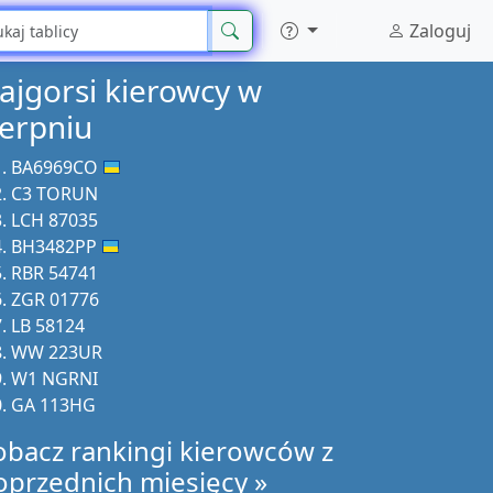
Zaloguj
ajgorsi kierowcy w
ierpniu
BA6969CO
C3 TORUN
LCH 87035
BH3482PP
RBR 54741
ZGR 01776
LB 58124
WW 223UR
W1 NGRNI
GA 113HG
obacz rankingi kierowców z
oprzednich miesięcy »