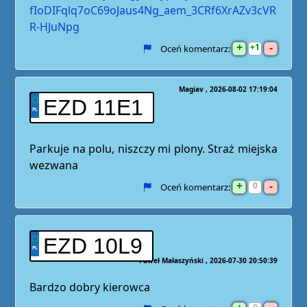
fIoDIFqlq7oC69oJaus4Ng_aem_3CRf6XrAZv3cVR
R-HJuNpg
+
-
1
Oceń komentarz:
Magiav
2026-08-02 17:19:04
EZD 11E1
Parkuje na polu, niszczy mi plony. Straż miejska
wezwana
+
-
0
Oceń komentarz:
EZD 10L9
Paweł Małaszyński
2026-07-30 20:50:39
Bardzo dobry kierowca