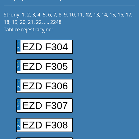
Strony:
1
,
2
,
3
,
4
,
5
,
6
,
7
,
8
,
9
,
10
,
11
,
12
,
13
,
14
,
15
,
16
,
17
,
18
,
19
,
20
,
21
,
22
, ...,
2248
Tablice rejestracyjne:
EZD F304
EZD F305
EZD F306
EZD F307
EZD F308