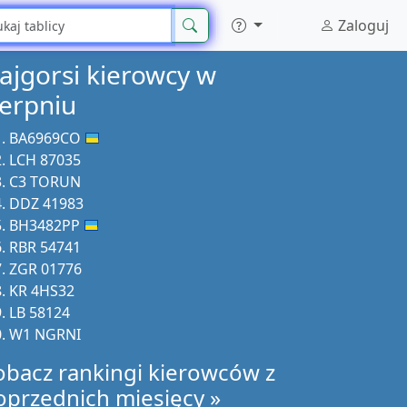
Zaloguj
ajgorsi kierowcy w
ierpniu
BA6969CO
LCH 87035
C3 TORUN
DDZ 41983
BH3482PP
RBR 54741
ZGR 01776
KR 4HS32
LB 58124
W1 NGRNI
obacz rankingi kierowców z
oprzednich miesięcy »