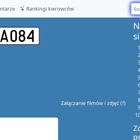
tarze
Rankingi kierowców
N
s
Załączanie filmów i zdjęć (?)
Z
p