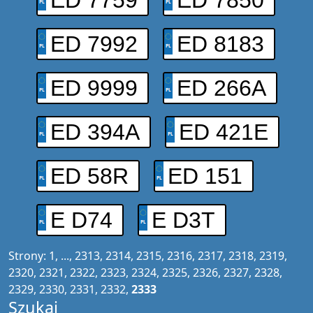
ED 7759
ED 7850
ED 7992
ED 8183
ED 9999
ED 266A
ED 394A
ED 421E
ED 58R
ED 151
E D74
E D3T
Strony:
1
, ...,
2313
,
2314
,
2315
,
2316
,
2317
,
2318
,
2319
,
2320
,
2321
,
2322
,
2323
,
2324
,
2325
,
2326
,
2327
,
2328
,
2329
,
2330
,
2331
,
2332
,
2333
Szukaj