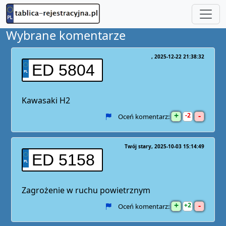
Wybrane komentarze
2025-12-22 21:38:32
ED 5804
Kawasaki H2
+
-
2
Oceń komentarz:
Twój stary
2025-10-03 15:14:49
ED 5158
Zagrożenie w ruchu powietrznym
+
-
2
Oceń komentarz: