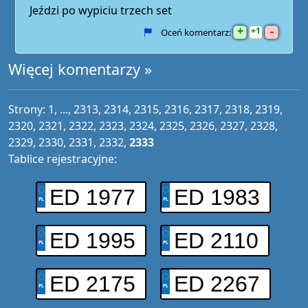
Jeździ po wypiciu trzech set
+
-
1
Oceń komentarz:
Więcej komentarzy »
Strony:
1
, ...,
2313
,
2314
,
2315
,
2316
,
2317
,
2318
,
2319
,
2320
,
2321
,
2322
,
2323
,
2324
,
2325
,
2326
,
2327
,
2328
,
2329
,
2330
,
2331
,
2332
,
2333
Tablice rejestracyjne:
ED 1977
ED 1983
ED 1995
ED 2110
ED 2175
ED 2267