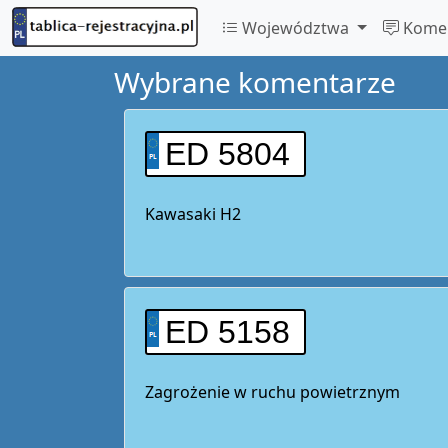
Województwa
Komen
Wybrane komentarze
ED 5804
Kawasaki H2
ED 5158
Zagrożenie w ruchu powietrznym