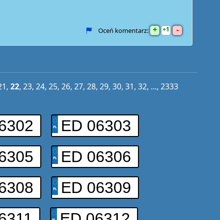
+
-
1
Oceń komentarz:
21
,
22
,
23
,
24
,
25
,
26
,
27
,
28
,
29
,
30
,
31
,
32
, ...,
2333
6302
ED 06303
6305
ED 06306
6308
ED 06309
6311
ED 06312