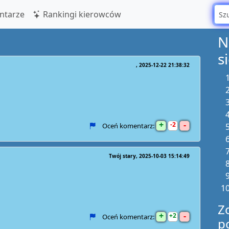
tarze
Rankingi kierowców
N
s
2025-12-22 21:38:32
+
-
2
Oceń komentarz:
Twój stary
2025-10-03 15:14:49
Z
+
-
2
Oceń komentarz:
p