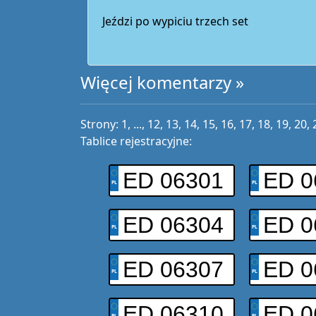
Jeździ po wypiciu trzech set
Więcej komentarzy »
Strony:
1
, ...,
12
,
13
,
14
,
15
,
16
,
17
,
18
,
19
,
20
,
Tablice rejestracyjne:
ED 06301
ED 0
ED 06304
ED 0
ED 06307
ED 0
ED 06310
ED 0