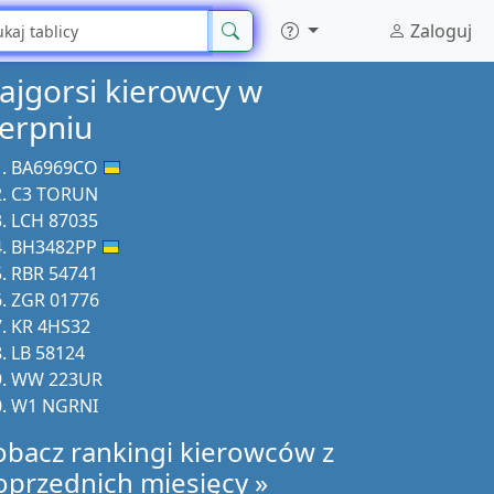
Zaloguj
ajgorsi kierowcy w
ierpniu
BA6969CO
C3 TORUN
LCH 87035
BH3482PP
RBR 54741
ZGR 01776
KR 4HS32
LB 58124
WW 223UR
W1 NGRNI
obacz rankingi kierowców z
oprzednich miesięcy »