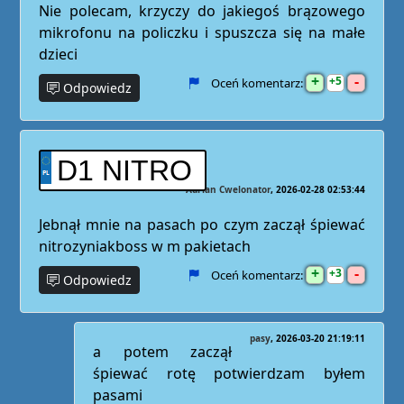
Nie polecam, krzyczy do jakiegoś brązowego
mikrofonu na policzku i spuszcza się na małe
dzieci
+
-
5
Oceń komentarz:
Odpowiedz
D1 NITRO
Adrian Cwelonator
2026-02-28 02:53:44
Jebnął mnie na pasach po czym zaczął śpiewać
nitrozyniakboss w m pakietach
+
-
3
Oceń komentarz:
Odpowiedz
pasy
2026-03-20 21:19:11
a potem zaczął
śpiewać rotę potwierdzam byłem
pasami