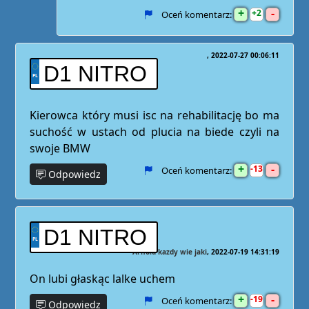
+
-
2
Oceń komentarz:
2022-07-27 00:06:11
D1 NITRO
Kierowca który musi isc na rehabilitację bo ma
suchość w ustach od plucia na biede czyli na
swoje BMW
+
-
13
Oceń komentarz:
Odpowiedz
D1 NITRO
Arnold kazdy wie jaki
2022-07-19 14:31:19
On lubi głaskąc lalke uchem
+
-
19
Oceń komentarz:
Odpowiedz