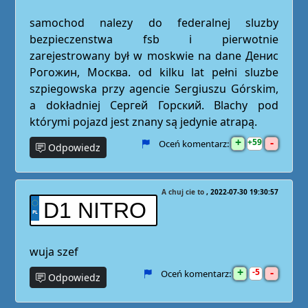
samochod nalezy do federalnej sluzby
bezpieczenstwa fsb i pierwotnie
zarejestrowany był w moskwie na dane Денис
Рогожин, Москва. od kilku lat pełni sluzbe
szpiegowska przy agencie Sergiuszu Górskim,
a dokładniej Сергей Горский. Blachy pod
którymi pojazd jest znany są jedynie atrapą.
+
-
59
Oceń komentarz:
Odpowiedz
A chuj cie to
2022-07-30 19:30:57
D1 NITRO
wuja szef
+
-
5
Oceń komentarz:
Odpowiedz