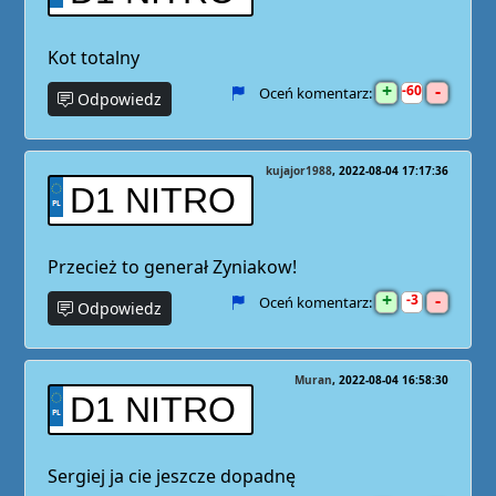
Kot totalny
+
-
60
Oceń komentarz:
Odpowiedz
kujajor1988
2022-08-04 17:17:36
D1 NITRO
Przecież to generał Zyniakow!
+
-
3
Oceń komentarz:
Odpowiedz
Muran
2022-08-04 16:58:30
D1 NITRO
Sergiej ja cie jeszcze dopadnę