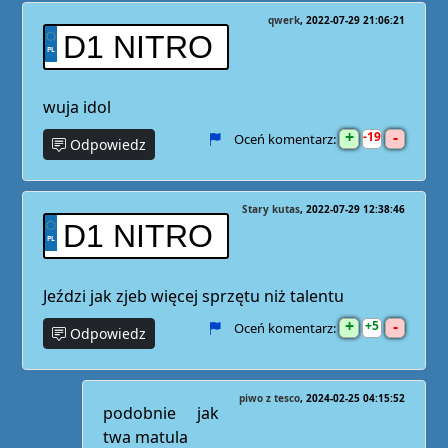
qwerk
2022-07-29 21:06:21
D1 NITRO
wuja idol
+
-
19
Oceń komentarz:
Odpowiedz
Stary kutas
2022-07-29 12:38:46
D1 NITRO
Jeździ jak zjeb więcej sprzętu niż talentu
+
-
5
Oceń komentarz:
Odpowiedz
piwo z tesco
2024-02-25 04:15:52
podobnie jak
twa matula