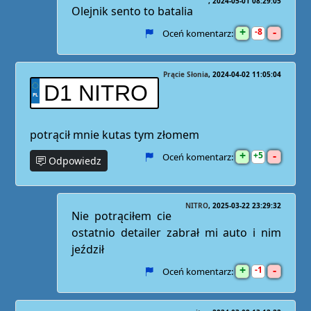
2024-05-01 08:29:05
Olejnik sento to batalia
+
-
8
Oceń komentarz:
Prącie Słonia
2024-04-02 11:05:04
D1 NITRO
potrącił mnie kutas tym złomem
+
-
5
Oceń komentarz:
Odpowiedz
NITRO
2025-03-22 23:29:32
Nie potrąciłem cie
ostatnio detailer zabrał mi auto i nim
jeździł
+
-
1
Oceń komentarz: