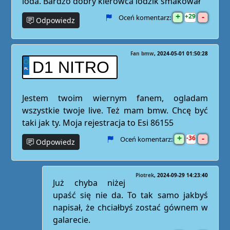
loda. Bardzo dobry kierowca lodzik smakował
+
-
29
Oceń komentarz:
Odpowiedz
Fan bmw
2024-05-01 01:50:28
D1 NITRO
Jestem twoim wiernym fanem, ogladam
wszystkie twoje live. Też mam bmw. Chcę być
taki jak ty. Moja rejestracja to Esi 86155
+
-
36
Oceń komentarz:
Odpowiedz
Piotrek
2024-09-29 14:23:40
Już chyba niżej
upaść się nie da. To tak samo jakbyś
napisał, że chciałbyś zostać gównem w
galarecie.