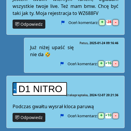
wszystkie twoje live. Też mam bmw. Chcę być
taki jak ty. Moja rejestracja to WZ688FV
+
-
28
Oceń komentarz:
Odpowiedz
Patus
2025-01-24 09:16:46
Już niżej upaść się
nie da 🤣
+
-
16
Oceń komentarz:
D1 NITRO
Srakapraptaka
2024-12-07 20:21:36
Podczas gwałtu wysrał kloca paruwą
+
-
10
Oceń komentarz:
Odpowiedz