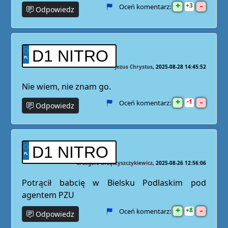
+
-
3
Oceń komentarz:
Odpowiedz
D1 NITRO
Jezus Chrystus
2025-08-28 14:45:52
Nie wiem, nie znam go.
+
-
1
Oceń komentarz:
Odpowiedz
D1 NITRO
Grzegorz Brzęczyszczykiewicz
2025-08-26 12:56:06
Potrącił babcię w Bielsku Podlaskim pod
agentem PZU
+
-
8
Oceń komentarz:
Odpowiedz