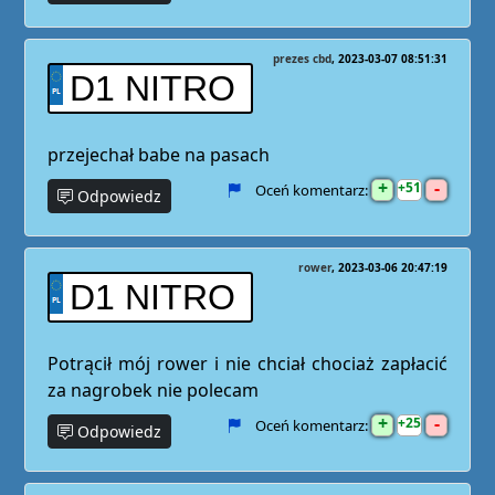
prezes cbd
2023-03-07 08:51:31
D1 NITRO
przejechał babe na pasach
+
-
51
Oceń komentarz:
Odpowiedz
rower
2023-03-06 20:47:19
D1 NITRO
Potrącił mój rower i nie chciał chociaż zapłacić
za nagrobek nie polecam
+
-
25
Oceń komentarz:
Odpowiedz