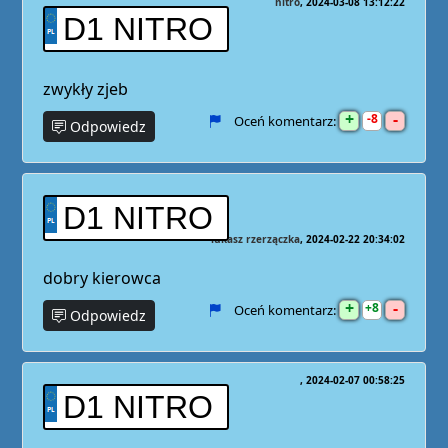
nitro
2024-03-08 13:12:22
D1 NITRO
zwykły zjeb
+
-
8
Oceń komentarz:
Odpowiedz
D1 NITRO
łukasz rzerzączka
2024-02-22 20:34:02
dobry kierowca
+
-
8
Oceń komentarz:
Odpowiedz
2024-02-07 00:58:25
D1 NITRO