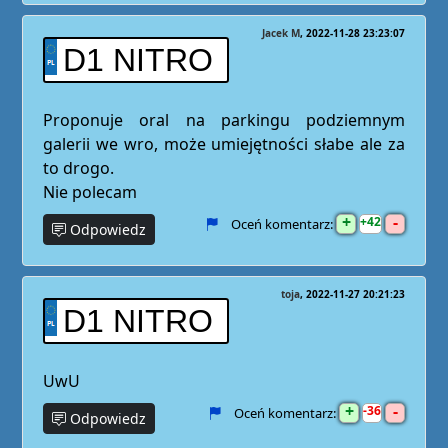
Jacek M
2022-11-28 23:23:07
D1 NITRO
Proponuje oral na parkingu podziemnym
galerii we wro, może umiejętności słabe ale za
to drogo.
Nie polecam
+
-
42
Oceń komentarz:
Odpowiedz
toja
2022-11-27 20:21:23
D1 NITRO
UwU
+
-
36
Oceń komentarz:
Odpowiedz