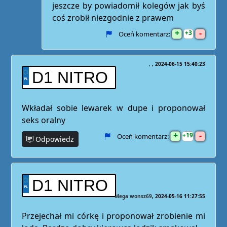
jeszcze by powiadomił kolegów jak byś
coś zrobił niezgodnie z prawem
+
-
3
Oceń komentarz:
,
2024-06-15 15:40:23
D1 NITRO
Wkładał sobie lewarek w dupe i proponował
seks oralny
+
-
19
Oceń komentarz:
Odpowiedz
D1 NITRO
Mega wonsz69
2024-05-16 11:27:55
Przejechał mi córkę i proponował zrobienie mi