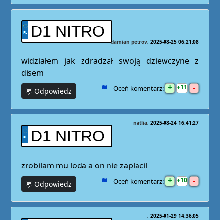
D1 NITRO
damian petrov
2025-08-25 06:21:08
widziałem jak zdradzał swoją dziewczyne z
disem
+
-
11
Oceń komentarz:
Odpowiedz
natlia
2025-08-24 16:41:27
D1 NITRO
zrobilam mu loda a on nie zaplacil
+
-
10
Oceń komentarz:
Odpowiedz
2025-01-29 14:36:05