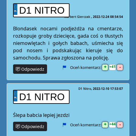
D1 NITRO
Norbert Gierczak
2022-12-24 08:54:54
Blondasek nocami podjeżdża na cmentarze,
rozkopuje groby dziecięce, gada coś o tłustych
niemowlętach i gołych babach, uśmiecha się
pod nosem i podskakując kieruje się do
samochodu. Sprawa zgłoszona na policję.
+
-
41
Oceń komentarz:
Odpowiedz
D1 Nitro
2022-12-10 17:53:07
D1 NITRO
Ślepa babcia lepiej jezdzi
+
-
44
Oceń komentarz:
Odpowiedz