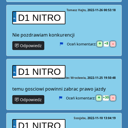
Tomasz Hajto
2022-11-26 00:53:18
D1 NITRO
Nie pozdrawiam konkurencji
+
-
8
Oceń komentarz:
Odpowiedz
D1 NITRO
mieszkaniec Wrocławia
2022-11-25 19:50:48
temu gosciowi powinni zabrac prawo jazdy
+
-
30
Oceń komentarz:
Odpowiedz
Ssssjxbx
2022-11-10 13:04:19
D1 NITRO