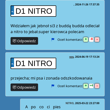
2024-11-26 17:37:35
D1 NITRO
Widziałem jak jebnoł si3 z buddą budda odleciał
a nitro to jebał.super kierowca polecam
+
-
8
Oceń komentarz:
Odpowiedz
ggg
2024-06-19 17:13:24
D1 NITRO
przejecha; mi psa i zonada odszkodowanaia
+
-
4
Oceń komentarz:
Odpowiedz
NITRO
2025-03-22 23:27:00
A po co ci pies