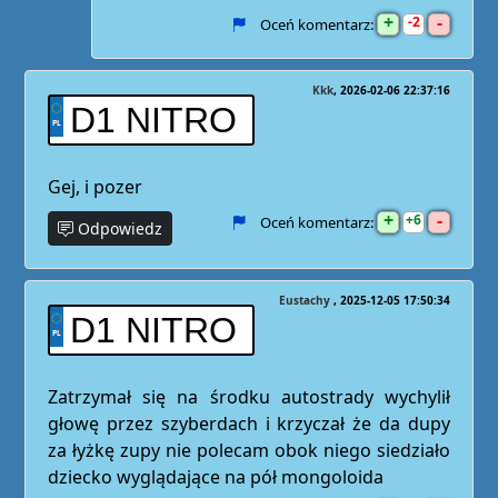
+
-
2
Oceń komentarz:
Kkk
2026-02-06 22:37:16
D1 NITRO
Gej, i pozer
+
-
6
Oceń komentarz:
Odpowiedz
Eustachy
2025-12-05 17:50:34
D1 NITRO
Zatrzymał się na środku autostrady wychylił
głowę przez szyberdach i krzyczał że da dupy
za łyżkę zupy nie polecam obok niego siedziało
dziecko wyglądające na pół mongoloida