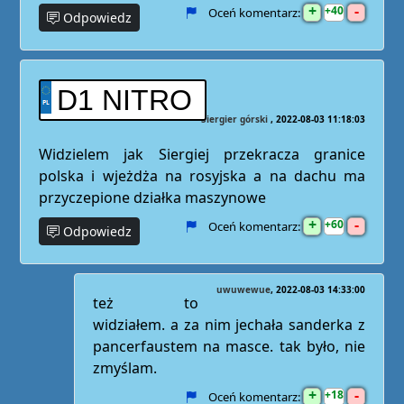
+
-
40
Oceń komentarz:
Odpowiedz
D1 NITRO
Siergier górski
2022-08-03 11:18:03
Widzielem jak Siergiej przekracza granice
polska i wjeżdża na rosyjska a na dachu ma
przyczepione działka maszynowe
+
-
60
Oceń komentarz:
Odpowiedz
uwuwewue
2022-08-03 14:33:00
też to
widziałem. a za nim jechała sanderka z
pancerfaustem na masce. tak było, nie
zmyślam.
+
-
18
Oceń komentarz: