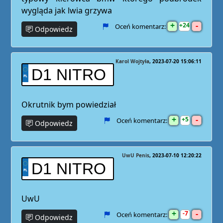
wygląda jak lwia grzywa
+
-
24
Oceń komentarz:
Odpowiedz
Karol Wojtyła
2023-07-20 15:06:11
D1 NITRO
Okrutnik bym powiedział
+
-
5
Oceń komentarz:
Odpowiedz
UwU Penis
2023-07-10 12:20:22
D1 NITRO
UwU
+
-
7
Oceń komentarz:
Odpowiedz