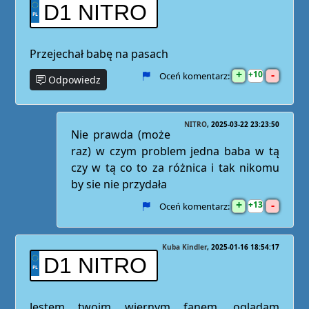
D1 NITRO
Przejechał babę na pasach
+
-
10
Oceń komentarz:
Odpowiedz
NITRO
2025-03-22 23:23:50
Nie prawda (może
raz) w czym problem jedna baba w tą
czy w tą co to za różnica i tak nikomu
by sie nie przydała
+
-
13
Oceń komentarz:
Kuba Kindler
2025-01-16 18:54:17
D1 NITRO
Jestem twoim wiernym fanem, ogladam