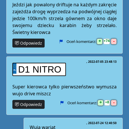
Jeździ jak powalony driftuje na każdym zakręcie
zajeżdża drogę wyprzedza na podwójnej ciągłej
jedzie 100km/h strzela gównem za okno daje
swojemu dziecku karabin żeby strzelało.
Świetny kierowca
+
-
74
Oceń komentarz:
Odpowiedz
2022-07-05 23:48:13
D1 NITRO
Super kierowca tylko pierwszeństwo wymusza
wujo drive miszcz
+
-
8
Oceń komentarz:
Odpowiedz
2022-07-24 12:40:50
Wuja wariat