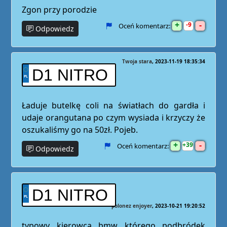
Zgon przy porodzie
+
-
9
Oceń komentarz:
Odpowiedz
Twoja stara
2023-11-19 18:35:34
D1 NITRO
Ładuje butelkę coli na światłach do gardła i
udaje orangutana po czym wysiada i krzyczy że
oszukaliśmy go na 50zł. Pojeb.
+
-
39
Oceń komentarz:
Odpowiedz
D1 NITRO
polonez enjoyer
2023-10-21 19:20:52
typowy kierowca bmw którego podbródek