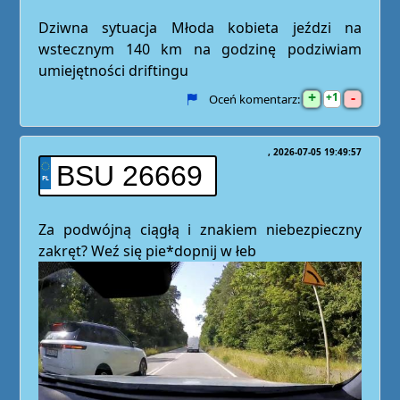
Dziwna sytuacja Młoda kobieta jeździ na
wstecznym 140 km na godzinę podziwiam
umiejętności driftingu
+
-
1
Oceń komentarz:
2026-07-05 19:49:57
BSU 26669
Za podwójną ciągłą i znakiem niebezpieczny
zakręt? Weź się pie*dopnij w łeb