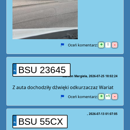
+
-
0
Oceń komentarz:
BSU 23645
Marson Margiela
2026-07-25 18:02:24
Z auta dochodziły dźwięki odkurzaczaz Wariat
+
-
1
Oceń komentarz:
2026-07-13 01:07:05
BSU 55CX