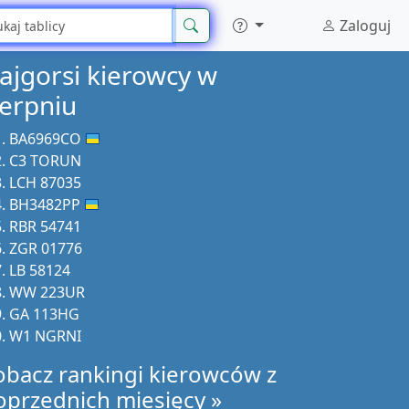
Zaloguj
ajgorsi kierowcy w
ierpniu
BA6969CO
C3 TORUN
LCH 87035
BH3482PP
RBR 54741
ZGR 01776
LB 58124
WW 223UR
GA 113HG
W1 NGRNI
obacz rankingi kierowców z
oprzednich miesięcy »