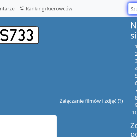
tarze
Rankingi kierowców
N
s
Załączanie filmów i zdjęć (?)
Z
p