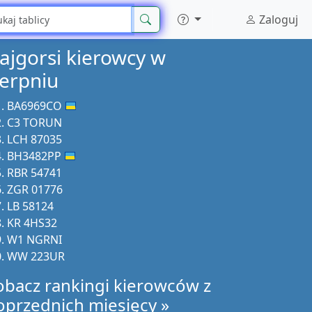
Zaloguj
ajgorsi kierowcy w
ierpniu
BA6969CO
C3 TORUN
LCH 87035
BH3482PP
RBR 54741
ZGR 01776
LB 58124
KR 4HS32
W1 NGRNI
WW 223UR
obacz rankingi kierowców z
oprzednich miesięcy »