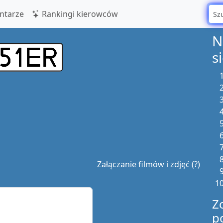
tarze
Rankingi kierowców
N
s
Załączanie filmów i zdjęć (?)
Z
p