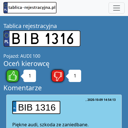
Tablica rejestracyjna
Pojazd:
AUDI 100
Oceń kierowcę
1
1
Komentarze
2020-10-09 14:54:13
BIB 1316
Piękne audi, szkoda ze zaniedbane.