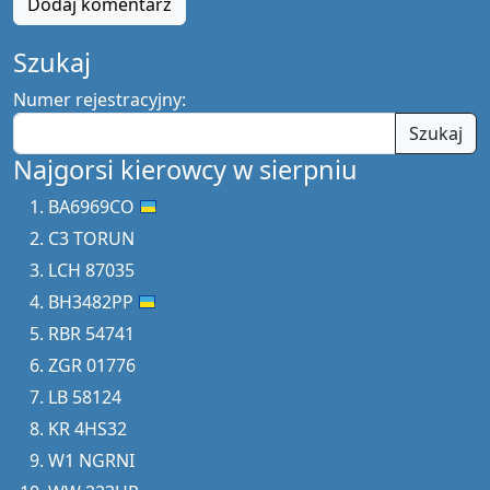
Dodaj komentarz
Szukaj
Numer rejestracyjny:
Szukaj
Najgorsi kierowcy w sierpniu
BA6969CO
C3 TORUN
LCH 87035
BH3482PP
RBR 54741
ZGR 01776
LB 58124
KR 4HS32
W1 NGRNI