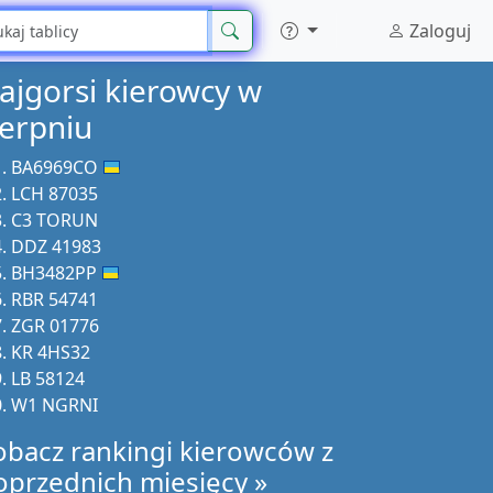
Zaloguj
ajgorsi kierowcy w
ierpniu
BA6969CO
LCH 87035
C3 TORUN
DDZ 41983
BH3482PP
RBR 54741
ZGR 01776
KR 4HS32
LB 58124
W1 NGRNI
obacz rankingi kierowców z
oprzednich miesięcy »