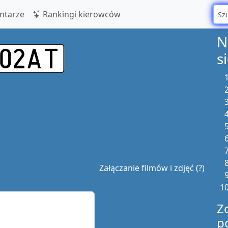
tarze
Rankingi kierowców
N
s
Załączanie filmów i zdjęć (?)
Z
p