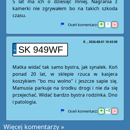
5 lat ma ich o dziesięć mniej. Nagrania z
kamerki nie zgrywałem bo na takich szkoda
czasu.
+
-
0
Oceń komentarz:
R.
2026-08-01 10:43:00
SK 949WF
Matka widać tak samo bystra, jak synalek. Koń
ponad 20 lat, w sklepie rzuca w kasjera
koszykiem "bo mu wolno" i jeszcze sapie się.
Mamusia parkuje na środku drogi i nie da się
przejechać. Widać bardzo bystra rodzinka. Dno
i patologia.
+
-
3
Oceń komentarz:
Więcej komentarzy »