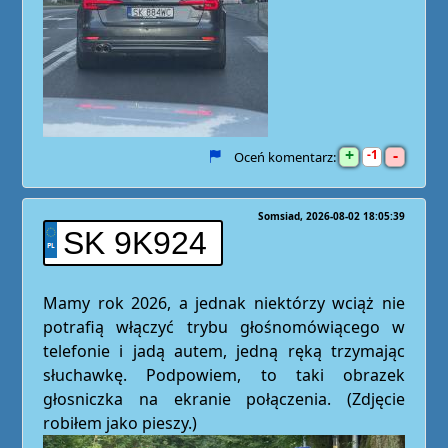
+
-
1
Oceń komentarz:
Somsiad
2026-08-02 18:05:39
SK 9K924
Mamy rok 2026, a jednak niektórzy wciąż nie
potrafią włączyć trybu głośnomówiącego w
telefonie i jadą autem, jedną ręką trzymając
słuchawkę. Podpowiem, to taki obrazek
głosniczka na ekranie połączenia. (Zdjęcie
robiłem jako pieszy.)