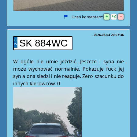
+
-
2
Oceń komentarz:
2026-08-04 20:07:36
SK 884WC
W ogóle nie umie jeździć. Jeszcze i syna nie
może wychować normalnie. Pokazuje fuck jej
syn a ona siedzi i nie reaguje. Zero szacunku do
innych kierowców. 0