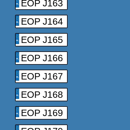
EOP J163
EOP J164
EOP J165
EOP J166
EOP J167
EOP J168
EOP J169