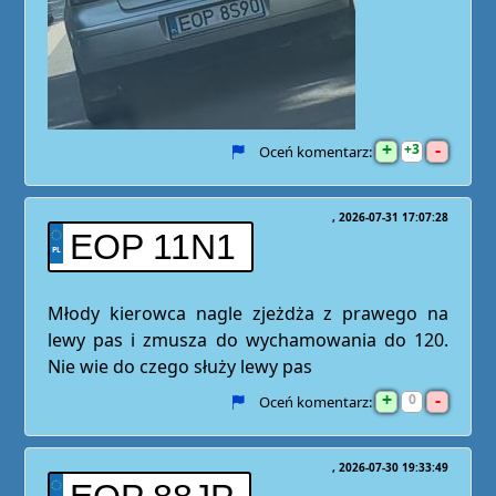
+
-
3
Oceń komentarz:
2026-07-31 17:07:28
EOP 11N1
Młody kierowca nagle zjeżdża z prawego na
lewy pas i zmusza do wychamowania do 120.
Nie wie do czego służy lewy pas
+
-
0
Oceń komentarz:
2026-07-30 19:33:49