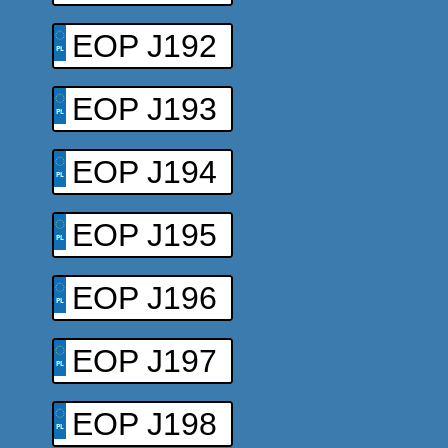
EOP J192
EOP J193
EOP J194
EOP J195
EOP J196
EOP J197
EOP J198