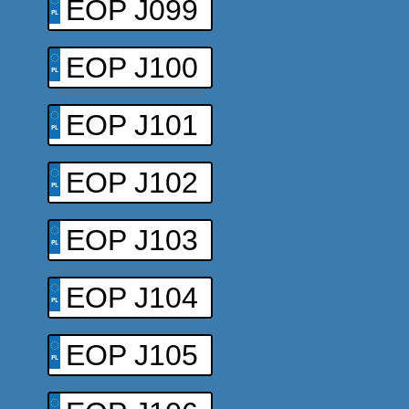
EOP J099
EOP J100
EOP J101
EOP J102
EOP J103
EOP J104
EOP J105