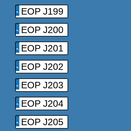
EOP J199
EOP J200
EOP J201
EOP J202
EOP J203
EOP J204
EOP J205