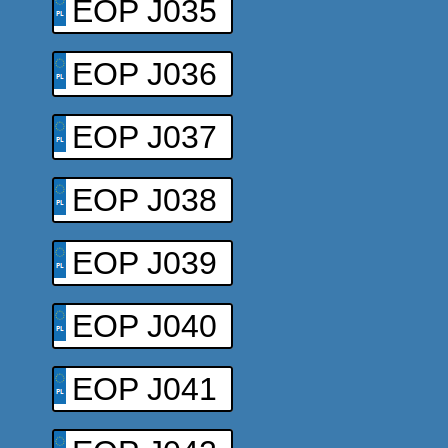
EOP J035
EOP J036
EOP J037
EOP J038
EOP J039
EOP J040
EOP J041