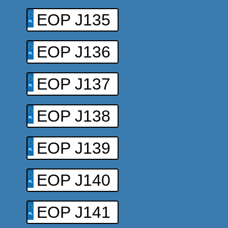
EOP J135
EOP J136
EOP J137
EOP J138
EOP J139
EOP J140
EOP J141