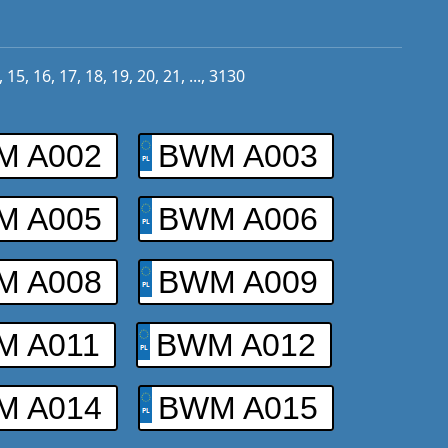
,
15
,
16
,
17
,
18
,
19
,
20
,
21
, ...,
3130
M A002
BWM A003
M A005
BWM A006
M A008
BWM A009
M A011
BWM A012
M A014
BWM A015