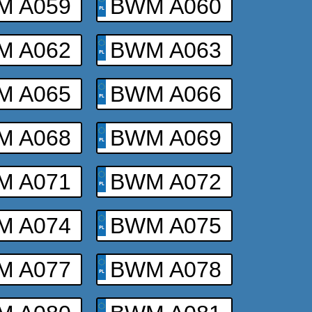
M A059
BWM A060
M A062
BWM A063
M A065
BWM A066
M A068
BWM A069
M A071
BWM A072
M A074
BWM A075
M A077
BWM A078