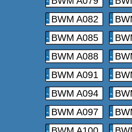
BWM A079
BW
BWM A082
BW
BWM A085
BW
BWM A088
BW
BWM A091
BW
BWM A094
BW
BWM A097
BW
BWM A100
BW