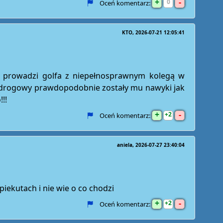
+
-
0
Oceń komentarz:
KTO
2026-07-21 12:05:41
 prowadzi golfa z niepełnosprawnym kolegą w
t drogowy prawdopodobnie zostały mu nawyki jak
!!
+
-
2
Oceń komentarz:
aniela
2026-07-27 23:40:04
piekutach i nie wie o co chodzi
+
-
2
Oceń komentarz: