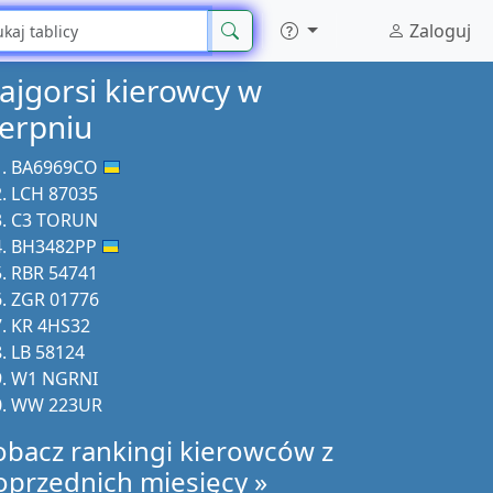
Zaloguj
ajgorsi kierowcy w
ierpniu
BA6969CO
LCH 87035
C3 TORUN
BH3482PP
RBR 54741
ZGR 01776
KR 4HS32
LB 58124
W1 NGRNI
WW 223UR
obacz rankingi kierowców z
oprzednich miesięcy »