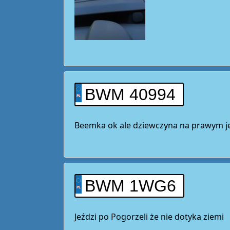
BWM 40994
Beemka ok ale dziewczyna na prawym j
BWM 1WG6
Jeździ po Pogorzeli że nie dotyka ziemi