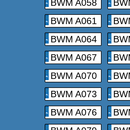
BWM A058
BW
BWM A061
BW
BWM A064
BW
BWM A067
BW
BWM A070
BW
BWM A073
BW
BWM A076
BW