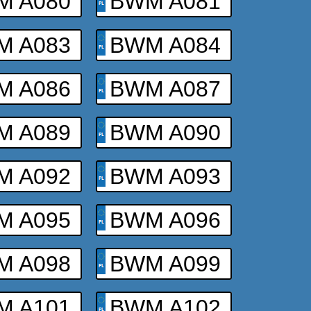
M A080
BWM A081
M A083
BWM A084
M A086
BWM A087
M A089
BWM A090
M A092
BWM A093
M A095
BWM A096
M A098
BWM A099
M A101
BWM A102