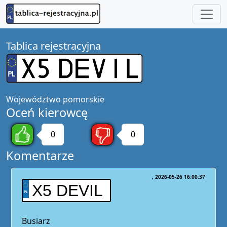
Tablica rejestracyjna
Województwo
pomorskie
Oceń kierowcę
0
0
Komentarze
2026-05-26 16:00:37
X5 DEVIL
Busiarz