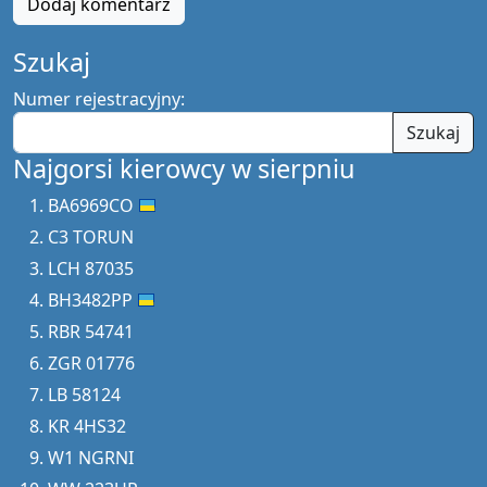
Dodaj komentarz
Szukaj
Numer rejestracyjny:
Szukaj
Najgorsi kierowcy w sierpniu
BA6969CO
C3 TORUN
LCH 87035
BH3482PP
RBR 54741
ZGR 01776
LB 58124
KR 4HS32
W1 NGRNI