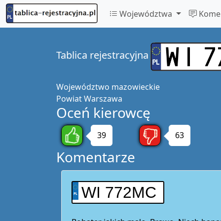
Województwa
Komen
Tablica rejestracyjna
Województwo
mazowieckie
Powiat
Warszawa
Oceń kierowcę
39
63
Komentarze
WI 772MC