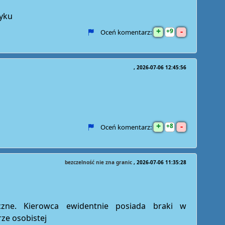
ryku
+
-
9
Oceń komentarz:
2026-07-06 12:45:56
+
-
8
Oceń komentarz:
bezczelność nie zna granic
2026-07-06 11:35:28
yczne. Kierowca ewidentnie posiada braki w
ze osobistej