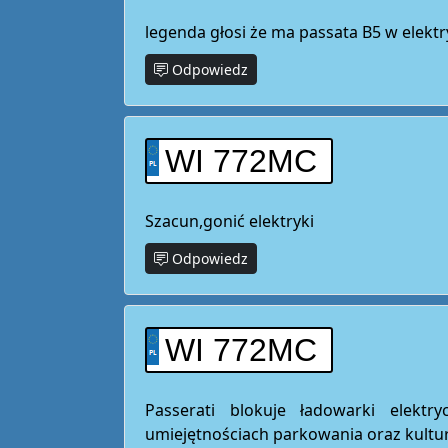
legenda głosi że ma passata B5 w elekt
Odpowiedz
WI 772MC
Szacun,gonić elektryki
Odpowiedz
WI 772MC
Passerati blokuje ładowarki elektr
umiejętnościach parkowania oraz kultur