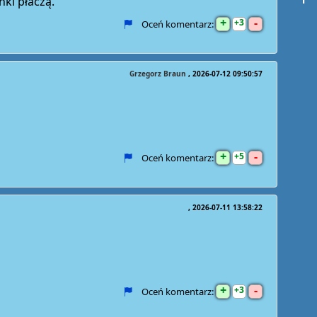
ki płaczą.
+
-
3
Oceń komentarz:
Grzegorz Braun
2026-07-12 09:50:57
+
-
5
Oceń komentarz:
2026-07-11 13:58:22
+
-
3
Oceń komentarz: