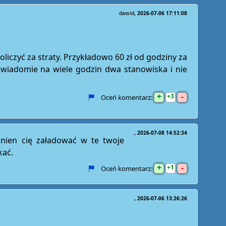
dawid
2026-07-06 17:11:08
iczyć za straty. Przykładowo 60 zł od godziny za
 świadomie na wiele godzin dwa stanowiska i nie
+
-
3
Oceń komentarz:
2026-07-08 14:52:34
nien cię załadować w te twoje
kać.
+
-
1
Oceń komentarz:
2026-07-06 13:26:26