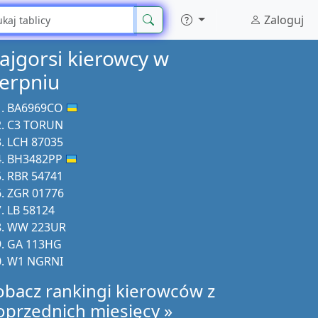
Zaloguj
ajgorsi kierowcy w
ierpniu
BA6969CO
C3 TORUN
LCH 87035
BH3482PP
RBR 54741
ZGR 01776
LB 58124
WW 223UR
GA 113HG
W1 NGRNI
obacz rankingi kierowców z
oprzednich miesięcy »