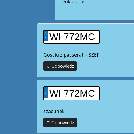
Dokladnie
WI 772MC
Gosciu z passerati - SZEF
Odpowiedz
WI 772MC
szacunek
Odpowiedz