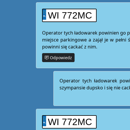
WI 772MC
Operator tych ładowarek powinien go pol
miejsce parkingowe a zajął je w pełni
powinni się cackać z nim.
Odpowiedz
Operator tych ładowarek powi
szympansie dupsko i się nie cac
WI 772MC