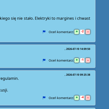
akiego się nie stało. Elektryki to margines i chwast
+
-
2
Oceń komentarz:
2026-07-10 14:09:50
+
-
1
Oceń komentarz:
2026-07-10 09:25:38
 regulamin.
usji.
+
-
4
Oceń komentarz: