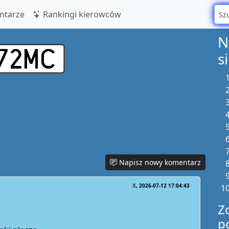
tarze
Rankingi kierowców
N
s
Napisz nowy komentarz
X
2026-07-12 17:04:43
Z
p