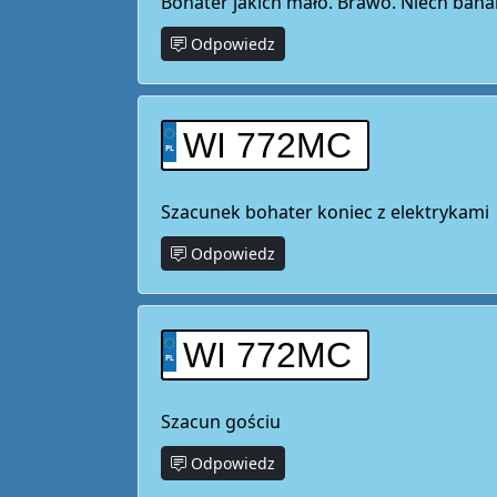
Bohater jakich mało. Brawo. Niech banan
Odpowiedz
WI 772MC
Szacunek bohater koniec z elektrykami
Odpowiedz
WI 772MC
Szacun gościu
Odpowiedz