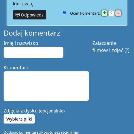
kierowcę
+
-
0
Oceń komentarz:
Odpowiedz
Dodaj komentarz
Imię i nazwisko
Załączanie
filmów i zdjęć (?)
Komentarz
Zdjęcia z dysku
(opcjonalnie)
Wybierz pliki
Dodając komentarz akceptujesz
regulamin