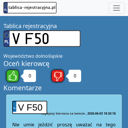
Tablica rejestracyjna
Województwo
dolnośląskie
Oceń kierowcę
0
0
Komentarze
V F50
Najlepszy kierowca na świecie
2026-06-03 18:20:18
Nie umie jeździć proszę uważać na tego