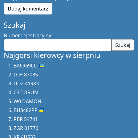
Dodaj komentarz
Szukaj
Numer rejestracyjny:
Szukaj
Najgorsi kierowcy w sierpniu
BA6969CO
LCH 87035
DDZ 41983
C3 TORUN
W0 DAMON
BH3482PP
RBR 54741
ZGR 01776
KR 4HS32