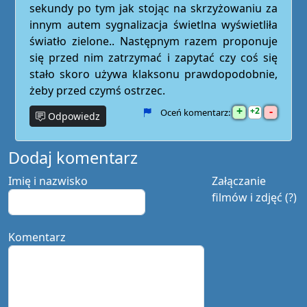
sekundy po tym jak stojąc na skrzyżowaniu za
innym autem sygnalizacja świetlna wyświetliła
światło zielone.. Następnym razem proponuje
się przed nim zatrzymać i zapytać czy coś się
stało skoro używa klaksonu prawdopodobnie,
żeby przed czymś ostrzec.
+
-
2
Oceń komentarz:
Odpowiedz
Dodaj komentarz
Imię i nazwisko
Załączanie
filmów i zdjęć (?)
Komentarz