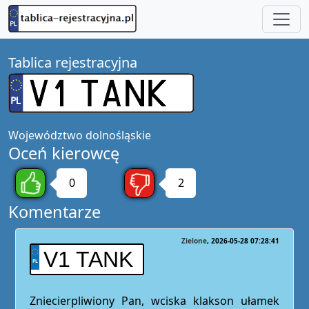
Tablica rejestracyjna
Województwo
dolnośląskie
Oceń kierowcę
0
2
Komentarze
Zielone
2026-05-28 07:28:41
V1 TANK
Zniecierpliwiony Pan, wciska klakson ułamek