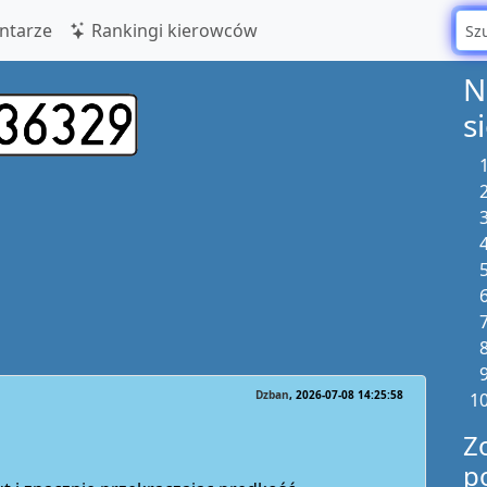
tarze
Rankingi kierowców
N
s
Dzban
2026-07-08 14:25:58
Z
p