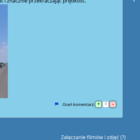
t i znacznie przekraczając prędkość.
+
-
0
Oceń komentarz:
Załączanie filmów i zdjęć (?)