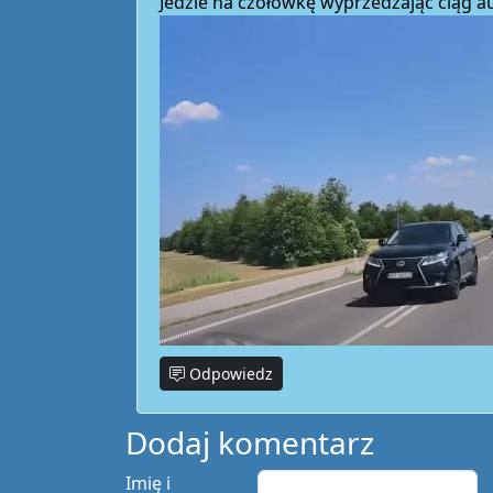
Jedzie na czołówkę wyprzedzając ciąg au
Odpowiedz
Dodaj komentarz
Imię i