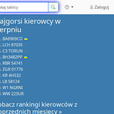
Zaloguj
ajgorsi kierowcy w
ierpniu
BA6969CO
LCH 87035
C3 TORUN
BH3482PP
RBR 54741
ZGR 01776
KR 4HS32
LB 58124
W1 NGRNI
WW 223UR
obacz rankingi kierowców z
oprzednich miesięcy »