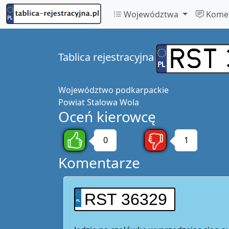
Województwa
Komen
Tablica rejestracyjna
Województwo
podkarpackie
Powiat
Stalowa Wola
Oceń kierowcę
0
1
Komentarze
RST 36329