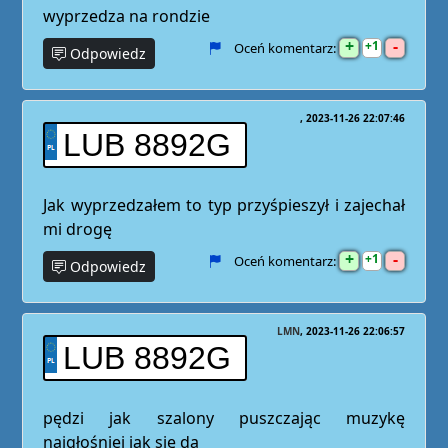
wyprzedza na rondzie
+
-
1
Oceń komentarz:
Odpowiedz
2023-11-26 22:07:46
LUB 8892G
Jak wyprzedzałem to typ przyśpieszył i zajechał
mi drogę
+
-
1
Oceń komentarz:
Odpowiedz
LMN
2023-11-26 22:06:57
LUB 8892G
pędzi jak szalony puszczając muzykę
najgłośniej jak się da