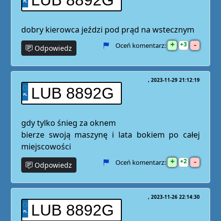
LUB 8892G
dobry kierowca jeździ pod prąd na wstecznym
+
-
3
Oceń komentarz:
Odpowiedz
2023-11-29 21:12:19
LUB 8892G
gdy tylko śnieg za oknem
bierze swoją maszynę i lata bokiem po całej
miejscowości
+
-
2
Oceń komentarz:
Odpowiedz
2023-11-26 22:14:30
LUB 8892G