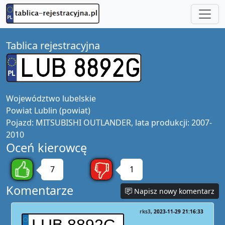
Tablica rejestracyjna
Województwo
lubelskie
Powiat
Lublin (powiat)
Pojazd:
MITSUBISHI OUTLANDER, lata produkcji: 2007-
2010
Oceń kierowcę
7
1
Komentarze
Napisz nowy komentarz
rks3
2023-11-29 21:16:33