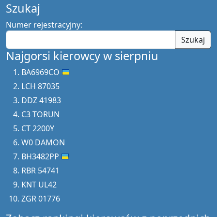
Szukaj
Numer rejestracyjny:
Szukaj
Najgorsi kierowcy w sierpniu
BA6969CO
LCH 87035
DDZ 41983
C3 TORUN
CT 2200Y
W0 DAMON
BH3482PP
RBR 54741
KNT UL42
ZGR 01776