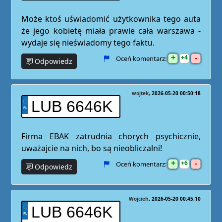
Może ktoś uświadomić użytkownika tego auta
że jego kobietę miała prawie cała warszawa -
wydaje się nieświadomy tego faktu.
+
-
4
Oceń komentarz:
Odpowiedz
wojtek
2026-05-20 00:50:18
LUB 6646K
Firma EBAK zatrudnia chorych psychicznie,
uważajcie na nich, bo są nieobliczalni!
+
-
6
Oceń komentarz:
Odpowiedz
Wojcieh
2026-05-20 00:45:10
LUB 6646K