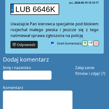
Jan
2026-05-19 15:15:17
LUB 6646K
Uważajcie Pan kierowca specjalnie pod blokiem
rozjechał małego pieska i jeszcze się z tego
naśmiewał sprawa zgłoszona na policję
+
-
9
Oceń komentarz:
Odpowiedz
Dodaj komentarz
Imię i nazwisko
Załączanie
filmów i zdjęć (?)
Komentarz