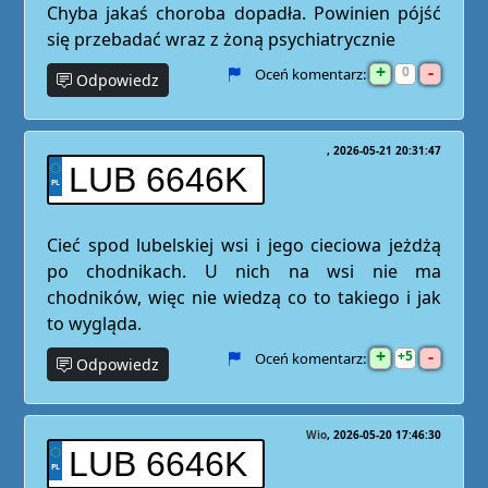
Chyba jakaś choroba dopadła. Powinien pójść
się przebadać wraz z żoną psychiatrycznie
+
-
0
Oceń komentarz:
Odpowiedz
2026-05-21 20:31:47
LUB 6646K
Cieć spod lubelskiej wsi i jego cieciowa jeżdżą
po chodnikach. U nich na wsi nie ma
chodników, więc nie wiedzą co to takiego i jak
to wygląda.
+
-
5
Oceń komentarz:
Odpowiedz
Wio
2026-05-20 17:46:30
LUB 6646K