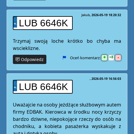
Jakub
2026-05-19 18:20:32
LUB 6646K
Trzymaj swoją loche krótko bo chyba ma
wscieklizne.
+
-
8
Oceń komentarz:
Odpowiedz
2026-05-19 16:56:03
LUB 6646K
Uważajcie na osoby jeżdżące służbowym autem
firmy EDBAK. Kierowca w środku nocy krzyczy
bardzo dziwne, niepokojące rzeczy do osób na
chodniku, a kobieta pasażerka wyskakuje z
auta i dotyka osoby