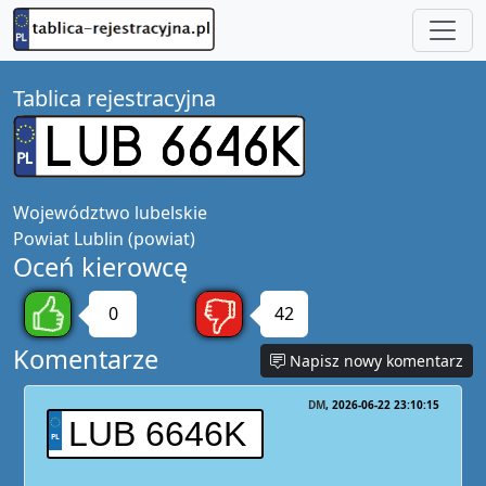
Tablica rejestracyjna
Województwo
lubelskie
Powiat
Lublin (powiat)
Oceń kierowcę
0
42
Komentarze
Napisz nowy komentarz
DM
2026-06-22 23:10:15
LUB 6646K