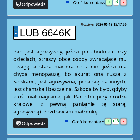
+
-
9
Oceń komentarz:
Odpowiedz
Uczciwa
2026-05-19 15:17:56
LUB 6646K
Pan jest agresywny, jeździ po chodniku przy
dzieciach, straszy obce osoby zwracające mu
uwagę, a stara maciora co z nim jeździ ma
chyba menopauzę, bo akurat ona rusza z
łapskami, jest agresywna, pcha się na innych,
jest chamska i bezczelna. Szkoda by było, gdyby
ktoś miał nagranie, jak Pan stoi przy drodze
krajowej z pewną panią(nie tę starą,
agresywną). Pozdrawiam małżonkę
+
-
13
Oceń komentarz:
Odpowiedz