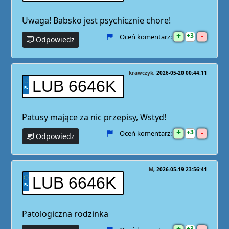
Uwaga! Babsko jest psychicznie chore!
+
-
3
Oceń komentarz:
Odpowiedz
krawczyk
2026-05-20 00:44:11
LUB 6646K
Patusy mające za nic przepisy, Wstyd!
+
-
3
Oceń komentarz:
Odpowiedz
M
2026-05-19 23:56:41
LUB 6646K
Patologiczna rodzinka
3