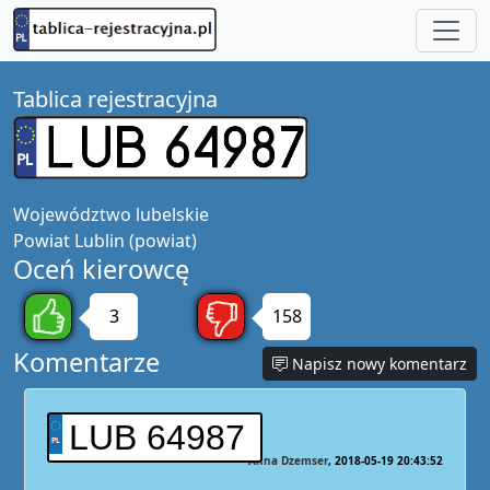
Tablica rejestracyjna
Województwo
lubelskie
Powiat
Lublin (powiat)
Oceń kierowcę
3
158
Komentarze
Napisz nowy komentarz
LUB 64987
Anna Dzemser
2018-05-19 20:43:52