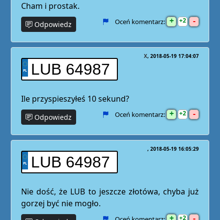
Cham i prostak.
+
-
2
Oceń komentarz:
Odpowiedz
X
2018-05-19 17:04:07
LUB 64987
Ile przyspieszyłeś 10 sekund?
+
-
2
Oceń komentarz:
Odpowiedz
2018-05-19 16:05:29
LUB 64987
Nie dość, że LUB to jeszcze złotówa, chyba już
gorzej być nie mogło.
+
-
2
Oceń komentarz: