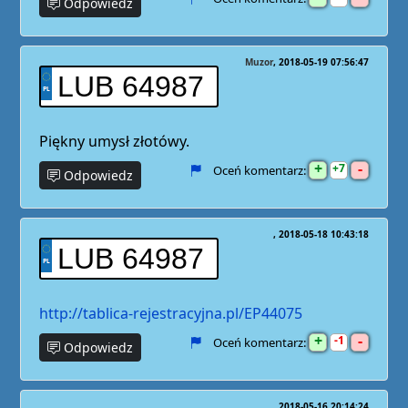
Odpowiedz
Muzor
2018-05-19 07:56:47
LUB 64987
Piękny umysł złotówy.
+
-
7
Oceń komentarz:
Odpowiedz
2018-05-18 10:43:18
LUB 64987
http://tablica-rejestracyjna.pl/EP44075
+
-
1
Oceń komentarz:
Odpowiedz
2018-05-16 20:14:24