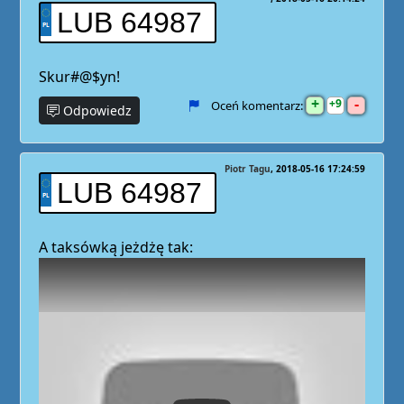
LUB 64987
Skur#@$yn!
+
-
9
Oceń komentarz:
Odpowiedz
Piotr Tagu
2018-05-16 17:24:59
LUB 64987
A taksówką jeżdżę tak: