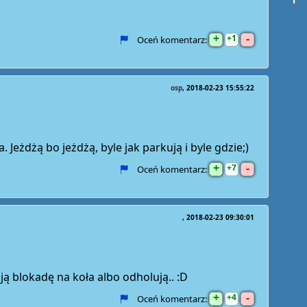
+
-
1
Oceń komentarz:
osp
2018-02-23 15:55:22
Jeżdżą bo jeżdżą, byle jak parkują i byle gdzie;)
+
-
7
Oceń komentarz:
2018-02-23 09:30:01
ją blokadę na koła albo odholują.. :D
+
-
4
Oceń komentarz: