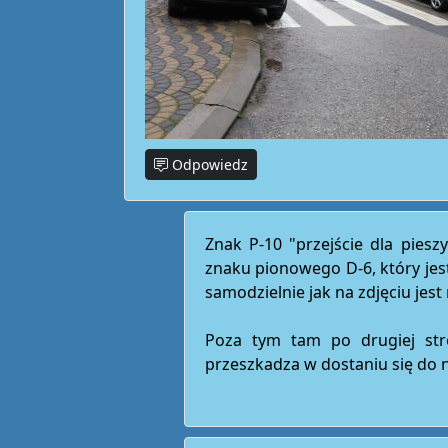
Odpowiedz
Znak P-10 "przejście dla pies
znaku pionowego D-6, który jes
samodzielnie jak na zdjęciu jes
Poza tym tam po drugiej stro
przeszkadza w dostaniu się do 