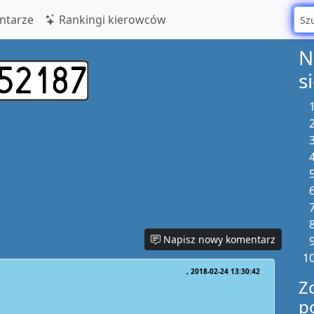
tarze
Rankingi kierowców
N
s
Napisz nowy komentarz
2018-02-24 13:30:42
Z
p