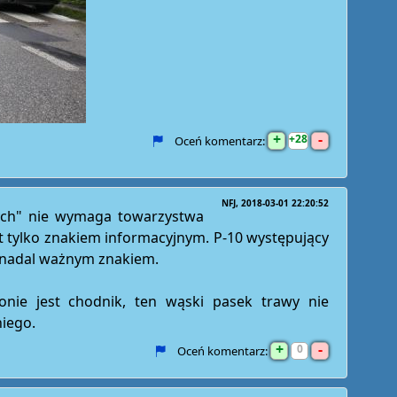
+
-
28
Oceń komentarz:
NFJ
2018-03-01 22:20:52
zych" nie wymaga towarzystwa
t tylko znakiem informacyjnym. P-10 występujący
t nadal ważnym znakiem.
nie jest chodnik, ten wąski pasek trawy nie
niego.
+
-
0
Oceń komentarz: