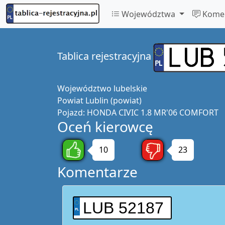
Województwa
Komen
Tablica rejestracyjna
Województwo
lubelskie
Powiat
Lublin (powiat)
Pojazd:
HONDA CIVIC 1.8 MR'06 COMFORT
Oceń kierowcę
10
23
Komentarze
LUB 52187