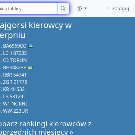
Zaloguj
ajgorsi kierowcy w
ierpniu
BA6969CO
LCH 87035
C3 TORUN
BH3482PP
RBR 54741
ZGR 01776
KR 4HS32
LB 58124
W1 NGRNI
WW 223UR
obacz rankingi kierowców z
oprzednich miesięcy »