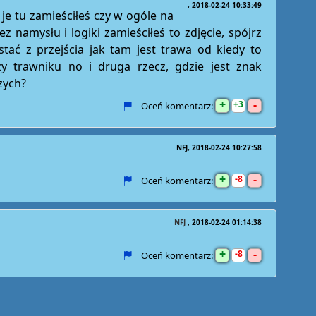
2018-02-24 10:33:49
i je tu zamieściłeś czy w ogóle na
z namysłu i logiki zamieściłeś to zdjęcie, spójrz
stać z przejścia jak tam jest trawa od kiedy to
rzy trawniku no i druga rzecz, gdzie jest znak
zych?
+
-
3
Oceń komentarz:
NFJ
2018-02-24 10:27:58
+
-
8
Oceń komentarz:
NFJ
2018-02-24 01:14:38
+
-
8
Oceń komentarz: