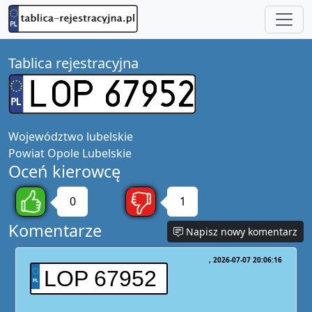
Tablica rejestracyjna
Województwo
lubelskie
Powiat
Opole Lubelskie
Oceń kierowcę
0
1
Komentarze
Napisz nowy komentarz
2026-07-07 20:06:16
LOP 67952