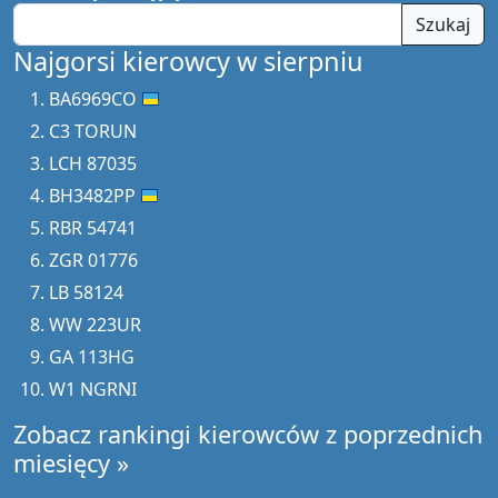
Szukaj
Najgorsi kierowcy w sierpniu
BA6969CO
C3 TORUN
LCH 87035
BH3482PP
RBR 54741
ZGR 01776
LB 58124
WW 223UR
GA 113HG
W1 NGRNI
Zobacz rankingi kierowców z poprzednich
miesięcy »