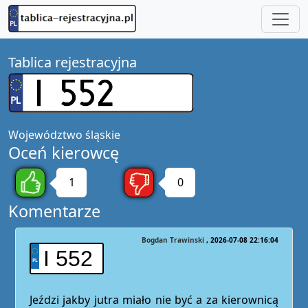
Tablica rejestracyjna
Województwo
śląskie
Oceń kierowcę
1
0
Komentarze
Bogdan Trawinski
2026-07-08 22:16:04
I 552
Jeździ jakby jutra miało nie być a za kierownicą