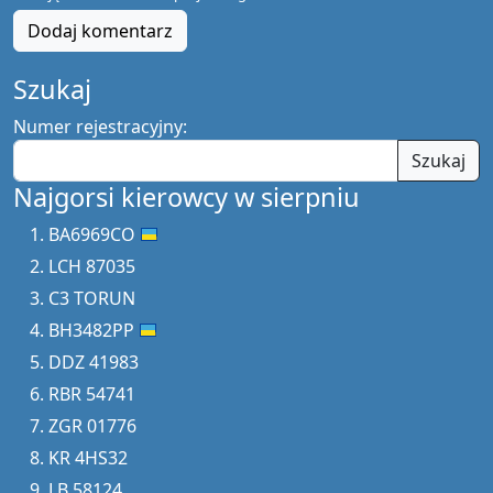
Dodaj komentarz
Szukaj
Numer rejestracyjny:
Szukaj
Najgorsi kierowcy w sierpniu
BA6969CO
LCH 87035
C3 TORUN
BH3482PP
DDZ 41983
RBR 54741
ZGR 01776
KR 4HS32
LB 58124