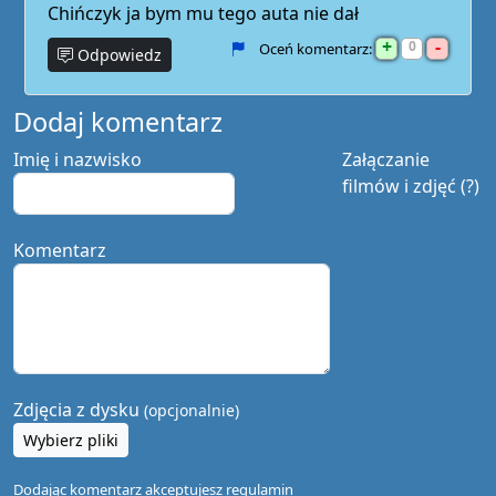
Chińczyk ja bym mu tego auta nie dał
+
-
0
Oceń komentarz:
Odpowiedz
Dodaj komentarz
Imię i nazwisko
Załączanie
filmów i zdjęć (?)
Komentarz
Zdjęcia z dysku
(opcjonalnie)
Wybierz pliki
Dodając komentarz akceptujesz
regulamin