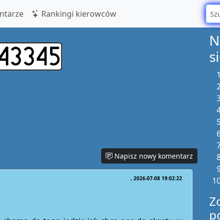
tarze
Rankingi kierowców
N
s
Napisz nowy komentarz
2026-07-08 19:02:22
Z
p