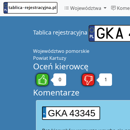
Województwa
Komen
Tablica rejestracyjna
Województwo
pomorskie
Powiat
Kartuzy
Oceń kierowcę
0
1
Komentarze
GKA 43345