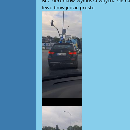
Bez kierunków wymusza wpycha sie na 
lewo bmw jedzie prosto