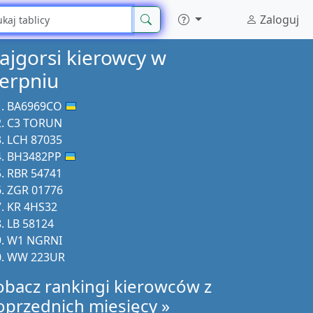
Zaloguj
ajgorsi kierowcy w
ierpniu
BA6969CO
C3 TORUN
LCH 87035
BH3482PP
RBR 54741
ZGR 01776
KR 4HS32
LB 58124
W1 NGRNI
WW 223UR
obacz rankingi kierowców z
oprzednich miesięcy »