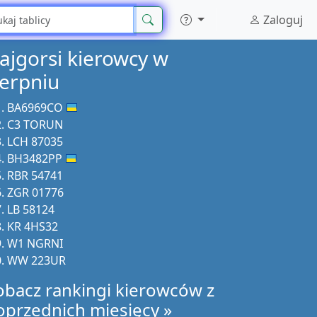
Zaloguj
ajgorsi kierowcy w
ierpniu
BA6969CO
C3 TORUN
LCH 87035
BH3482PP
RBR 54741
ZGR 01776
LB 58124
KR 4HS32
W1 NGRNI
WW 223UR
obacz rankingi kierowców z
oprzednich miesięcy »