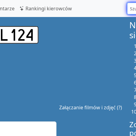
tarze
Rankingi kierowców
N
s
Załączanie filmów i zdjęć (?)
Z
p