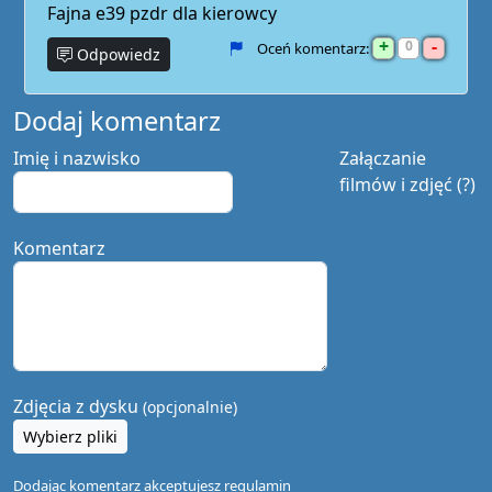
Fajna e39 pzdr dla kierowcy
+
-
0
Oceń komentarz:
Odpowiedz
Dodaj komentarz
Imię i nazwisko
Załączanie
filmów i zdjęć (?)
Komentarz
Zdjęcia z dysku
(opcjonalnie)
Wybierz pliki
Dodając komentarz akceptujesz
regulamin