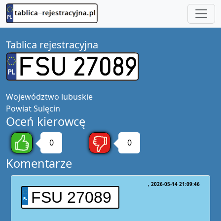
Tablica rejestracyjna
Województwo
lubuskie
Powiat
Sulęcin
Oceń kierowcę
0
0
Komentarze
2026-05-14 21:09:46
FSU 27089