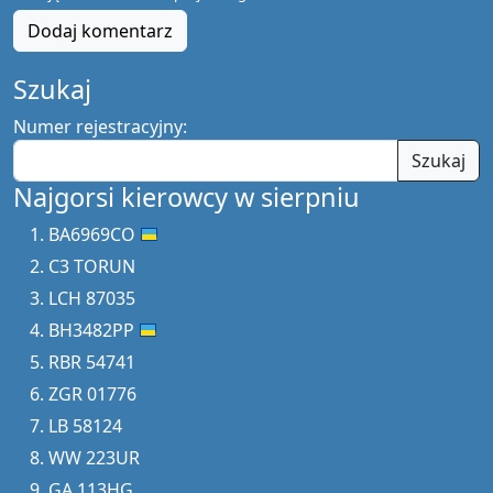
Dodaj komentarz
Szukaj
Numer rejestracyjny:
Szukaj
Najgorsi kierowcy w sierpniu
BA6969CO
C3 TORUN
LCH 87035
BH3482PP
RBR 54741
ZGR 01776
LB 58124
WW 223UR
GA 113HG