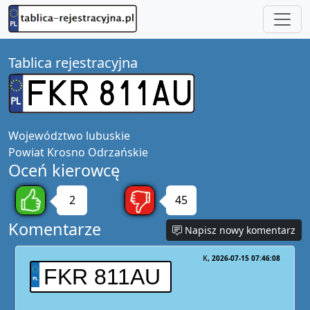
Tablica rejestracyjna
Województwo
lubuskie
Powiat
Krosno Odrzańskie
Oceń kierowcę
2
45
Komentarze
Napisz nowy komentarz
K
2026-07-15 07:46:08
FKR 811AU