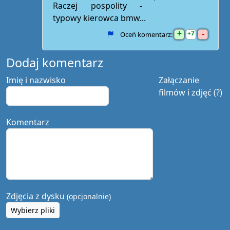
Raczej pospolity -
typowy kierowca bmw...
+
-
7
Oceń komentarz:
Dodaj komentarz
Imię i nazwisko
Załączanie
filmów i zdjęć (?)
Komentarz
Zdjęcia z dysku
(opcjonalnie)
Wybierz pliki