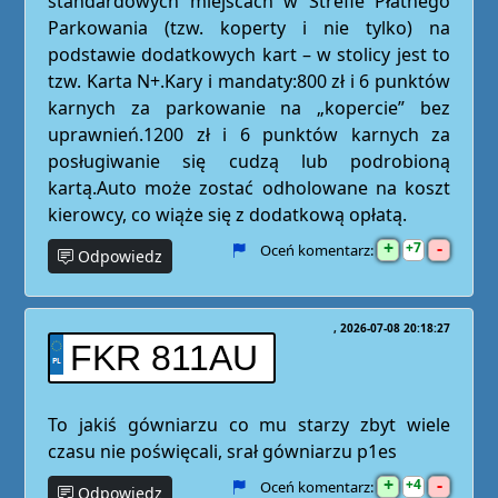
standardowych miejscach w Strefie Płatnego
Parkowania (tzw. koperty i nie tylko) na
podstawie dodatkowych kart – w stolicy jest to
tzw. Karta N+.Kary i mandaty:800 zł i 6 punktów
karnych za parkowanie na „kopercie” bez
uprawnień.1200 zł i 6 punktów karnych za
posługiwanie się cudzą lub podrobioną
kartą.Auto może zostać odholowane na koszt
kierowcy, co wiąże się z dodatkową opłatą.
+
-
7
Oceń komentarz:
Odpowiedz
2026-07-08 20:18:27
FKR 811AU
To jakiś gówniarzu co mu starzy zbyt wiele
czasu nie poświęcali, srał gówniarzu p1es
+
-
4
Oceń komentarz:
Odpowiedz