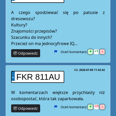
A czego spodziewać się po patusie z
dresowozu?
Kultury?
Znajomości przepisów?
Szacunku do innych?
Przecież on ma jednocyfrowe IQ...
+
-
1
Oceń komentarz:
Odpowiedz
XD
2026-07-09 11:42:42
FKR 811AU
W komentarzach większe przychlasty niż
osobopostać, która tak zaparkowała.
+
-
11
Oceń komentarz:
Odpowiedz