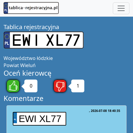
Tablica rejestracyjna
Województwo
łódzkie
Powiat
Wieluń
Oceń kierowcę
0
1
Komentarze
2026-07-08 18:40:35
EWI XL77