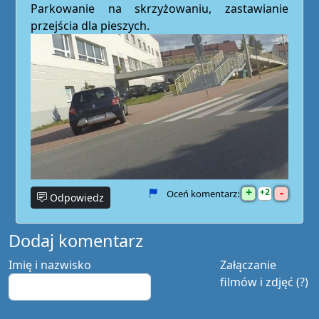
Parkowanie na skrzyżowaniu, zastawianie
przejścia dla pieszych.
+
-
2
Oceń komentarz:
Odpowiedz
Dodaj komentarz
Imię i nazwisko
Załączanie
filmów i zdjęć (?)