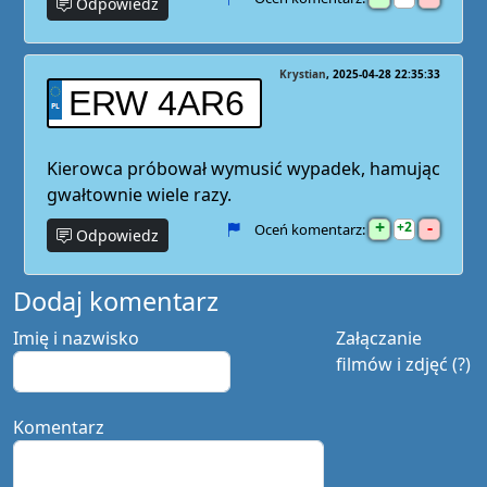
Odpowiedz
Krystian
2025-04-28 22:35:33
ERW 4AR6
Kierowca próbował wymusić wypadek, hamując
gwałtownie wiele razy.
+
-
2
Oceń komentarz:
Odpowiedz
Dodaj komentarz
Imię i nazwisko
Załączanie
filmów i zdjęć (?)
Komentarz