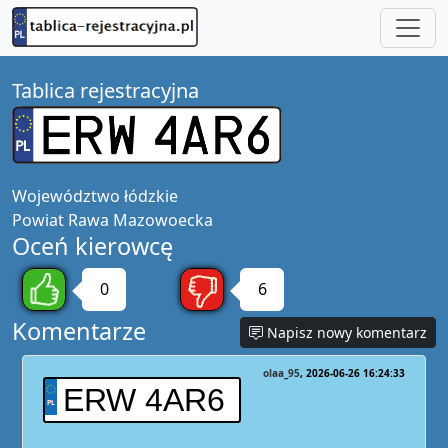
Tablica rejestracyjna
Województwo
łódzkie
Powiat
Rawa Mazowoecka
Oceń kierowcę
0
6
Komentarze
Napisz nowy komentarz
olaa_95
2026-06-26 16:24:33
ERW 4AR6