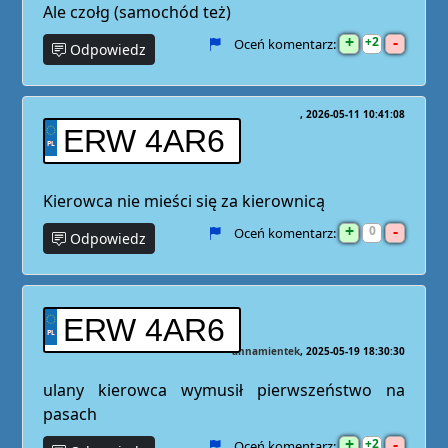
Ale czołg (samochód też)
+
-
2
Oceń komentarz:
Odpowiedz
2026-05-11 10:41:08
ERW 4AR6
Kierowca nie mieści się za kierownicą
+
-
0
Oceń komentarz:
Odpowiedz
ERW 4AR6
annamientek
2025-05-19 18:30:30
ulany kierowca wymusił pierwszeństwo na
pasach
+
-
2
Oceń komentarz: