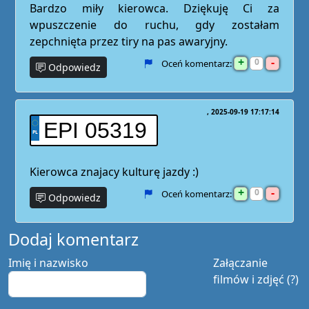
Bardzo miły kierowca. Dziękuję Ci za
wpuszczenie do ruchu, gdy zostałam
zepchnięta przez tiry na pas awaryjny.
+
-
0
Oceń komentarz:
Odpowiedz
2025-09-19 17:17:14
EPI 05319
Kierowca znajacy kulturę jazdy :)
+
-
0
Oceń komentarz:
Odpowiedz
Dodaj komentarz
Imię i nazwisko
Załączanie
filmów i zdjęć (?)