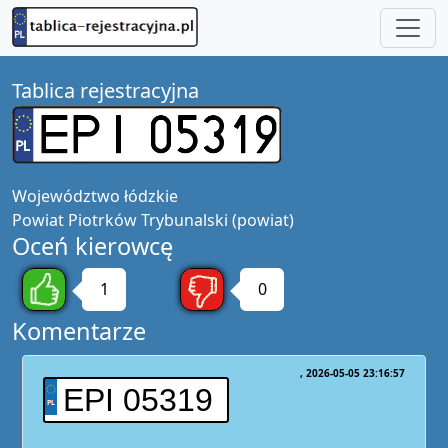
Tablica rejestracyjna
Województwo
łódzkie
Powiat
Piotrków Trybunalski (powiat)
Oceń kierowcę
1
0
Komentarze
2026-05-05 23:16:57
EPI 05319