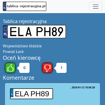
Tablica rejestracyjna
Województwo
łódzkie
Powiat
Łask
Oceń kierowcę
0
1
Komentarze
2024-01-12 10:06:28
ELA PH89