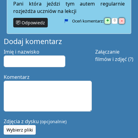
Pani która jeździ tym autem regularnie
rozjeżdża uczniów na lekcji
+
-
0
Oceń komentarz:
Odpowiedz
Dodaj komentarz
Imię i nazwisko
Załączanie
filmów i zdjęć (?)
Komentarz
Zdjęcia z dysku
(opcjonalnie)
Wybierz pliki