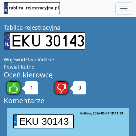
Tablica rejestracyjna
Województwo
łódzkie
Powiat
Kutno
Oceń kierowcę
1
0
Komentarze
Golfina
2026-05-07 18:11:13
EKU 30143