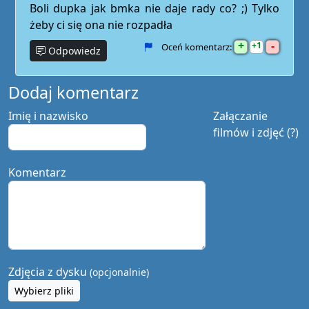
Boli dupka jak bmka nie daje rady co? ;) Tylko
żeby ci się ona nie rozpadła
+
-
1
Oceń komentarz:
Odpowiedz
Dodaj komentarz
Imię i nazwisko
Załączanie
filmów i zdjęć (?)
Komentarz
Zdjęcia z dysku
(opcjonalnie)
Wybierz pliki