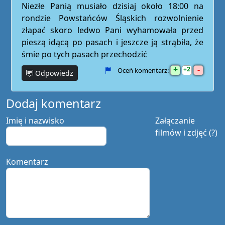
Niezłe Panią musiało dzisiaj około 18:00 na
rondzie Powstańców Śląskich rozwolnienie
złapać skoro ledwo Pani wyhamowała przed
pieszą idącą po pasach i jeszcze ją strąbiła, że
śmie po tych pasach przechodzić
+
-
2
Oceń komentarz:
Odpowiedz
Dodaj komentarz
Imię i nazwisko
Załączanie
filmów i zdjęć (?)
Komentarz