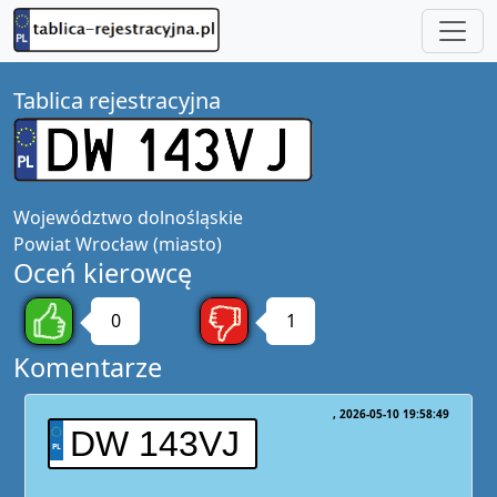
Tablica rejestracyjna
Województwo
dolnośląskie
Powiat
Wrocław (miasto)
Oceń kierowcę
0
1
Komentarze
2026-05-10 19:58:49
DW 143VJ