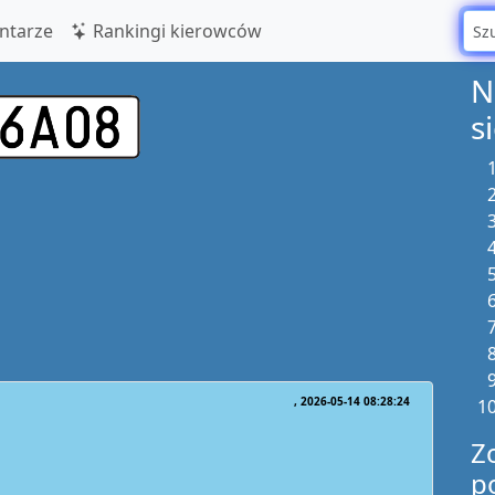
tarze
Rankingi kierowców
N
s
2026-05-14 08:28:24
Z
p