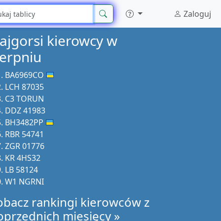
Zaloguj
ajgorsi kierowcy w
ierpniu
BA6969CO
LCH 87035
C3 TORUN
DDZ 41983
BH3482PP
RBR 54741
ZGR 01776
KR 4HS32
LB 58124
W1 NGRNI
obacz rankingi kierowców z
oprzednich miesięcy »