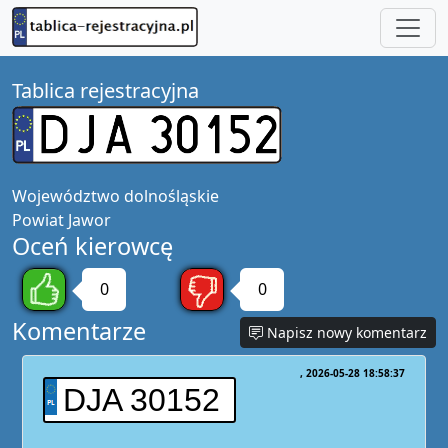
Tablica rejestracyjna
Województwo
dolnośląskie
Powiat
Jawor
Oceń kierowcę
0
0
Komentarze
Napisz nowy komentarz
2026-05-28 18:58:37
DJA 30152