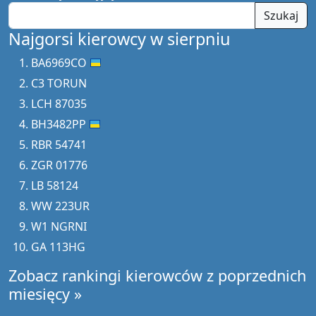
Szukaj
Najgorsi kierowcy w sierpniu
BA6969CO
C3 TORUN
LCH 87035
BH3482PP
RBR 54741
ZGR 01776
LB 58124
WW 223UR
W1 NGRNI
GA 113HG
Zobacz rankingi kierowców z poprzednich
miesięcy »