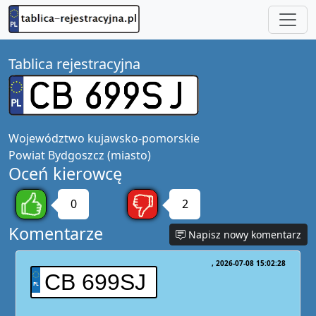
Tablica rejestracyjna
Województwo
kujawsko-pomorskie
Powiat
Bydgoszcz (miasto)
Oceń kierowcę
0
2
Komentarze
Napisz nowy komentarz
2026-07-08 15:02:28
CB 699SJ