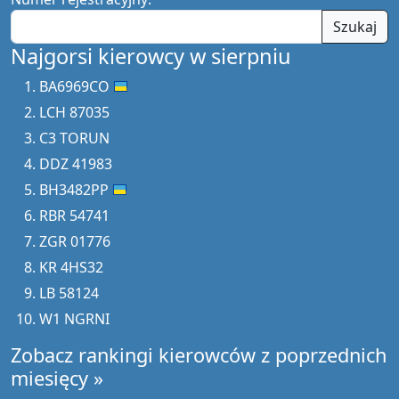
Szukaj
Najgorsi kierowcy w sierpniu
BA6969CO
LCH 87035
C3 TORUN
DDZ 41983
BH3482PP
RBR 54741
ZGR 01776
KR 4HS32
LB 58124
W1 NGRNI
Zobacz rankingi kierowców z poprzednich
miesięcy »