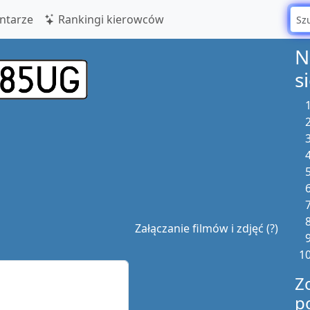
tarze
Rankingi kierowców
N
s
Załączanie filmów i zdjęć (?)
Z
p