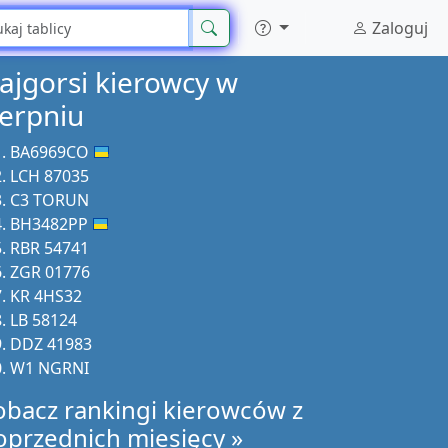
Zaloguj
ajgorsi kierowcy w
ierpniu
BA6969CO
LCH 87035
C3 TORUN
BH3482PP
RBR 54741
ZGR 01776
KR 4HS32
LB 58124
DDZ 41983
W1 NGRNI
obacz rankingi kierowców z
oprzednich miesięcy »