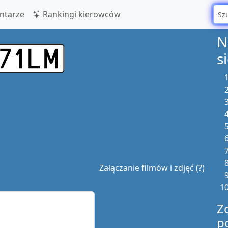
tarze
Rankingi kierowców
N
s
Załączanie filmów i zdjęć (?)
Z
p