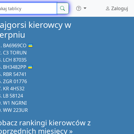
Zaloguj
ajgorsi kierowcy w
ierpniu
BA6969CO
C3 TORUN
LCH 87035
BH3482PP
RBR 54741
ZGR 01776
KR 4HS32
LB 58124
W1 NGRNI
WW 223UR
obacz rankingi kierowców z
oprzednich miesięcy »