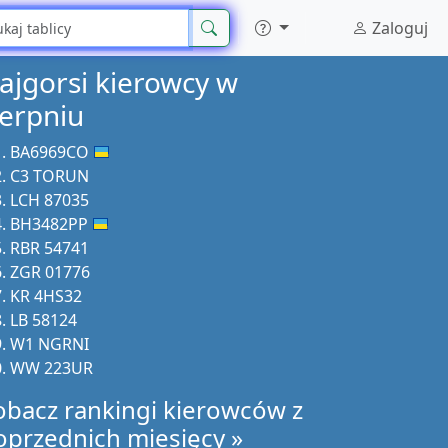
Zaloguj
ajgorsi kierowcy w
ierpniu
BA6969CO
C3 TORUN
LCH 87035
BH3482PP
RBR 54741
ZGR 01776
KR 4HS32
LB 58124
W1 NGRNI
WW 223UR
obacz rankingi kierowców z
oprzednich miesięcy »