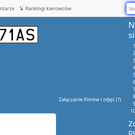
tarze
Rankingi kierowców
N
s
Załączanie filmów i zdjęć (?)
Z
p