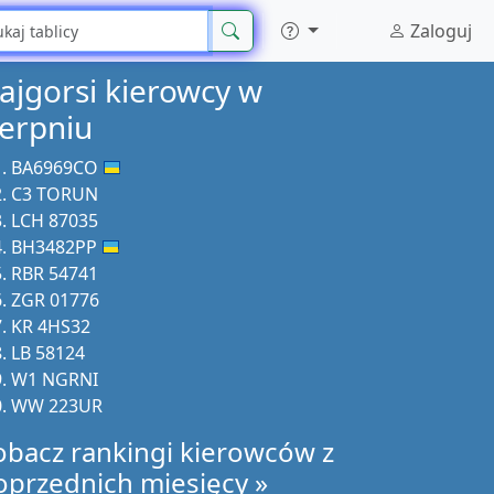
Zaloguj
ajgorsi kierowcy w
ierpniu
BA6969CO
C3 TORUN
LCH 87035
BH3482PP
RBR 54741
ZGR 01776
KR 4HS32
LB 58124
W1 NGRNI
WW 223UR
obacz rankingi kierowców z
oprzednich miesięcy »