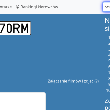
tarze
Rankingi kierowców
N
s
Załączanie filmów i zdjęć (?)
Z
p