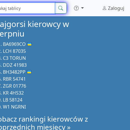
Zaloguj
ajgorsi kierowcy w
ierpniu
BA6969CO
LCH 87035
C3 TORUN
DDZ 41983
BH3482PP
RBR 54741
ZGR 01776
KR 4HS32
LB 58124
W1 NGRNI
obacz rankingi kierowców z
oprzednich miesięcy »