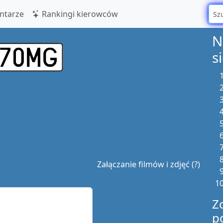
tarze
Rankingi kierowców
N
s
Załączanie filmów i zdjęć (?)
Z
p