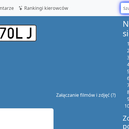
tarze
Rankingi kierowców
N
s
Załączanie filmów i zdjęć (?)
Z
p