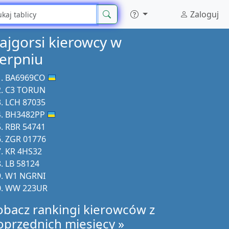
Zaloguj
ajgorsi kierowcy w
ierpniu
BA6969CO
C3 TORUN
LCH 87035
BH3482PP
RBR 54741
ZGR 01776
KR 4HS32
LB 58124
W1 NGRNI
WW 223UR
obacz rankingi kierowców z
oprzednich miesięcy »