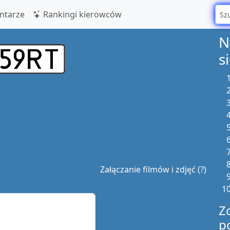
tarze
Rankingi kierowców
N
s
Załączanie filmów i zdjęć (?)
Z
p