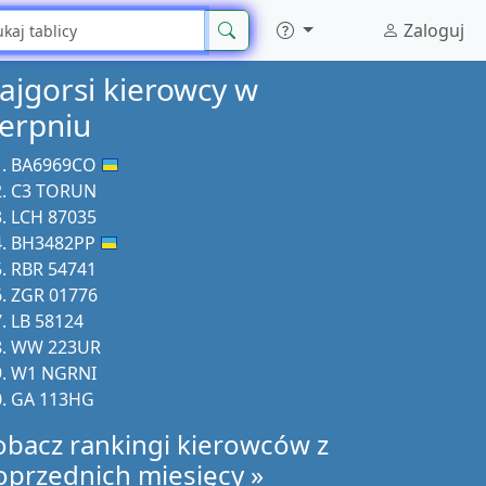
Zaloguj
ajgorsi kierowcy w
ierpniu
BA6969CO
C3 TORUN
LCH 87035
BH3482PP
RBR 54741
ZGR 01776
LB 58124
WW 223UR
W1 NGRNI
GA 113HG
obacz rankingi kierowców z
oprzednich miesięcy »