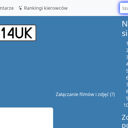
tarze
Rankingi kierowców
N
s
Załączanie filmów i zdjęć (?)
Z
p