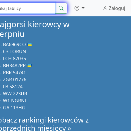
Zaloguj
ajgorsi kierowcy w
ierpniu
BA6969CO
C3 TORUN
LCH 87035
BH3482PP
RBR 54741
ZGR 01776
LB 58124
WW 223UR
W1 NGRNI
GA 113HG
obacz rankingi kierowców z
oprzednich miesięcy »